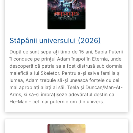
Stăpânii universului (2026)
După ce sunt separați timp de 15 ani, Sabia Puterii
îl conduce pe prințul Adam înapoi în Eternia, unde
descoperă că patria sa a fost distrusă sub domnia
malefică a lui Skeletor. Pentru a-și salva familia și
lumea, Adam trebuie să-și unească forțele cu cei
mai apropiați aliați ai săi, Teela și Duncan/Man-At-
Arms, și să-și îmbrățișeze adevăratul destin ca
He-Man - cel mai puternic om din univers.