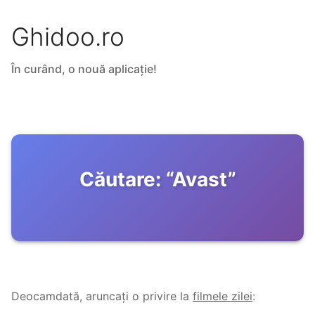
Ghidoo.ro
În curând, o nouă aplicație!
Căutare:
“
Avast
”
Deocamdată, aruncați o privire la
filmele zilei
: