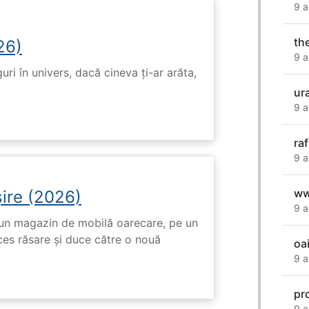
9 a
th
26)
9 a
ri în univers, dacă cineva ți-ar arăta,
ur
9 a
ra
9 a
ww
ire (2026)
9 a
r-un magazin de mobilă oarecare, pe un
ces răsare și duce către o nouă
oa
9 a
pr
9 a