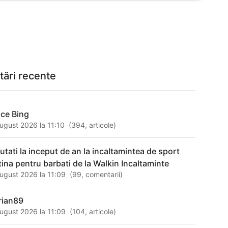
tări recente
ace Bing
ugust 2026 la 11:10
(
394
,
articole
)
utati la inceput de an la incaltamintea de sport
ftina pentru barbati de la Walkin Incaltaminte
ugust 2026 la 11:09
(
99
,
comentarii
)
rian89
ugust 2026 la 11:09
(
104
,
articole
)