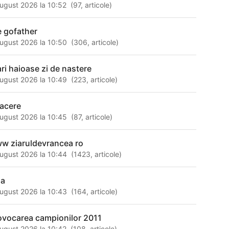
ugust 2026 la 10:52
(
97
,
articole
)
e gofather
ugust 2026 la 10:50
(
306
,
articole
)
ari haioase zi de nastere
ugust 2026 la 10:49
(
223
,
articole
)
facere
ugust 2026 la 10:45
(
87
,
articole
)
w ziaruldevrancea ro
ugust 2026 la 10:44
(
1423
,
articole
)
ia
ugust 2026 la 10:43
(
164
,
articole
)
ovocarea campionilor 2011
ugust 2026 la 10:42
(
108
,
articole
)