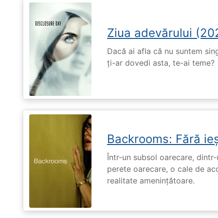
Ziua adevărului (20
Dacă ai afla că nu suntem singu
ți-ar dovedi asta, te-ai teme?
Backrooms: Fără ieș
Într-un subsol oarecare, dint
perete oarecare, o cale de ac
realitate amenințătoare.