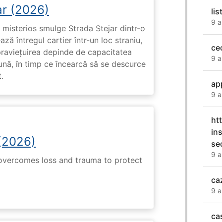
ar (2026)
lis
9 a
misterios smulge Strada Stejar dintr-o
ză întregul cartier într-un loc straniu,
ce
praviețuirea depinde de capacitatea
9 a
nă, în timp ce încearcă să se descurce
.
ap
9 a
ht
in
(2026)
se
9 a
 overcomes loss and trauma to protect
ca
9 a
ca