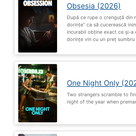
Obsesia (2026)
După ce rupe o crenguță din m
dorințe” ca să cucerească ini
incurabil obține exact ce și-a
dorințe vin cu un preț sumbru ș
One Night Only (20
Two strangers scramble to fi
night of the year when premari