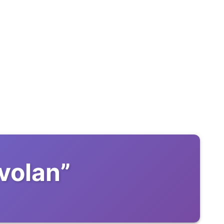
 volan
”