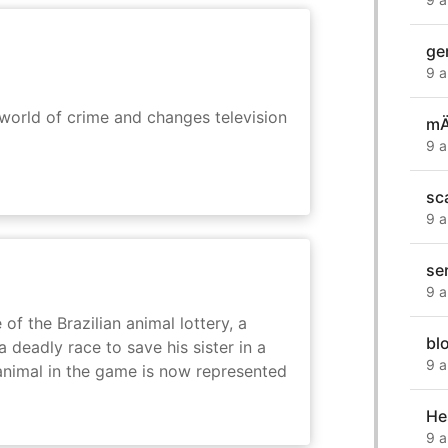
ge
9 a
rworld of crime and changes television
mÄ
9 a
sc
9 a
se
9 a
 of the Brazilian animal lottery, a
bl
deadly race to save his sister in a
9 a
animal in the game is now represented
He
9 a