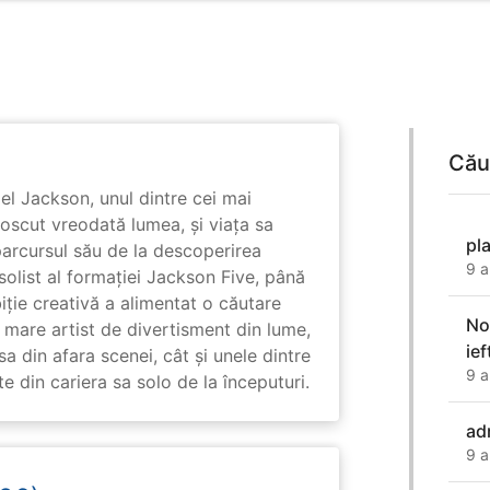
Cău
l Jackson, unul dintre cei mai
unoscut vreodată lumea, și viața sa
pl
arcursul său de la descoperirea
9 a
solist al formației Jackson Five, până
biție creativă a alimentat o căutare
No
 mare artist de divertisment din lume,
ie
a din afara scenei, cât și unele dintre
9 a
din cariera sa solo de la începuturi.
ad
9 a