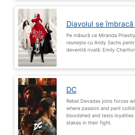
Diavolul se îmbracă
Pe măsură ce Miranda Priestly
reunește cu Andy Sachs pentru
devenită rivală: Emily Charlton
DC
Rebel Devadas joins forces w
where passion and peril collid
bloodshed and tests loyalties
stakes in their fight.