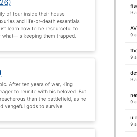
26)
fi
9 a
ly of four inside their house
uxuries and life-or-death essentials
AV
ust learn how to be resourceful to
9 a
 what—is keeping them trapped.
th
9 a
)
de
9 a
ic. After ten years of war, King
 eager to reunite with his beloved. But
nef
reacherous than the battlefield, as he
9 a
d vengeful gods to survive.
ul
9 a