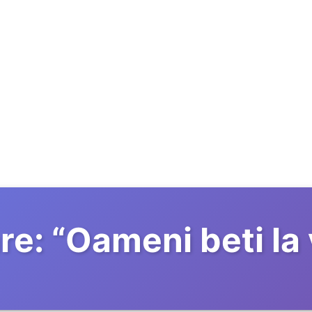
re:
“
Oameni beti la