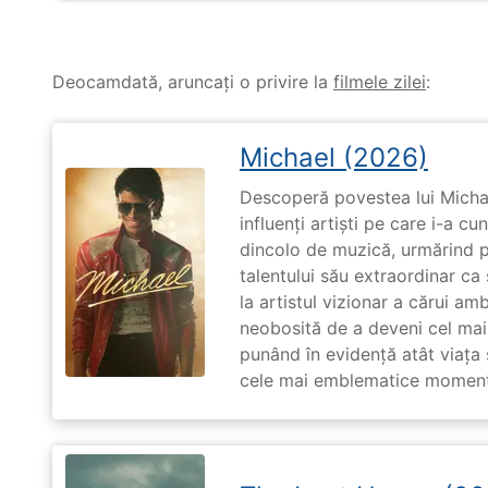
Deocamdată, aruncați o privire la
filmele zilei
:
Michael (2026)
Descoperă povestea lui Michae
influenți artiști pe care i-a c
dincolo de muzică, urmărind p
talentului său extraordinar ca 
la artistul vizionar a cărui am
neobosită de a deveni cel mai
punând în evidență atât viața s
cele mai emblematice momente 