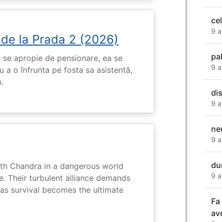
cel
9 a
 de la Prada 2 (2026)
pa
 se apropie de pensionare, ea se
9 a
 a o înfrunta pe fosta sa asistentă,
.
di
9 a
ne
9 a
du
ith Chandra in a dangerous world
9 a
e. Their turbulent alliance demands
 as survival becomes the ultimate
Fa
av