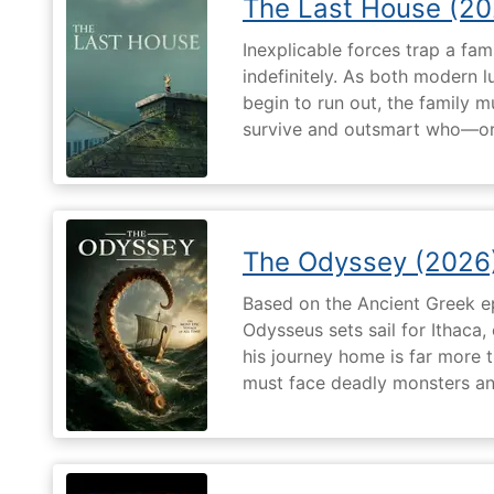
The Last House (20
Inexplicable forces trap a fami
indefinitely. As both modern l
begin to run out, the family m
survive and outsmart who—or
The Odyssey (2026
Based on the Ancient Greek ep
Odysseus sets sail for Ithaca,
his journey home is far more t
must face deadly monsters an