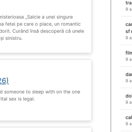
tr
9 a
isterioasa „Salcie a unei singure
ma fetei pe care o place, un romantic
ca
 dorit. Curând însă descoperă că unele
sf
i sinistru.
9 a
fi
9 a
da
26)
9 a
nd someone to sleep with on the one
doi
tal sex is legal.
9 a
ca
9 a