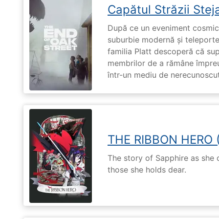
Capătul Străzii Stej
După ce un eveniment cosmic 
suburbie modernă și teleportea
familia Platt descoperă că su
membrilor de a rămâne împreu
într-un mediu de nerecunoscut
THE RIBBON HERO 
The story of Sapphire as she
those she holds dear.