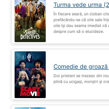
Turma vede urma (
În fiecare seară, un cioban ci
prefăcându-se că oile sale înț
oile își dau seama imediat că a
despre cum să o elucideze.
Comedie de groază
Doi prieteni se trezesc din no
plină cu ucigași, monștri și cr