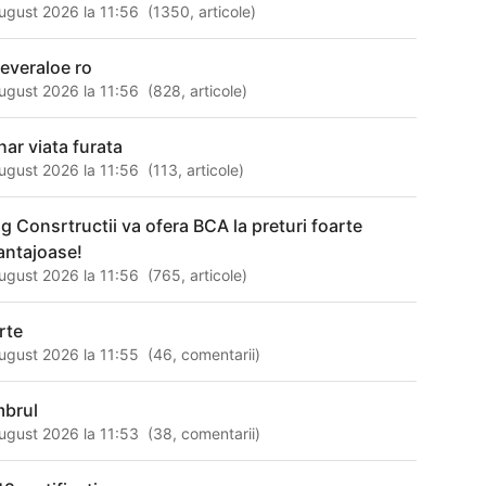
ugust 2026 la 11:56
(
1350
,
articole
)
reveraloe ro
ugust 2026 la 11:56
(
828
,
articole
)
har viata furata
ugust 2026 la 11:56
(
113
,
articole
)
g Consrtructii va ofera BCA la preturi foarte
antajoase!
ugust 2026 la 11:56
(
765
,
articole
)
rte
ugust 2026 la 11:55
(
46
,
comentarii
)
mbrul
ugust 2026 la 11:53
(
38
,
comentarii
)