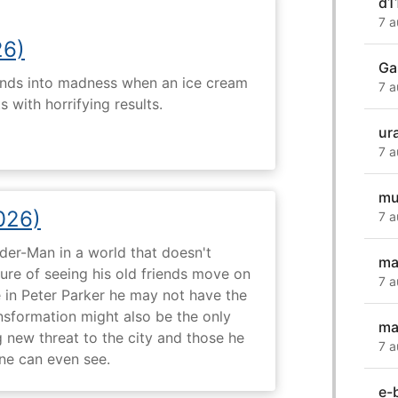
d1
7 a
26)
Ga
ends into madness when an ice cream
7 a
 with horrifying results.
ur
7 a
mu
026)
7 a
ider-Man in a world that doesn't
ma
e of seeing his old friends move on
7 a
in Peter Parker he may not have the
ansformation might also be the only
ma
g new threat to the city and those he
7 a
one can even see.
e-