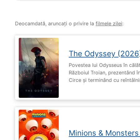
Deocamdată, aruncați o privire la
filmele zilei
:
The Odyssey (2026
Povestea lui Odysseus în călă
Războiul Troian, prezentând în
Circe și terminând cu reîntâln
Minions & Monsters