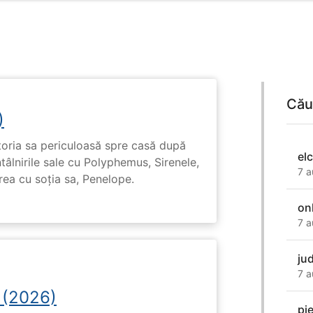
Cău
)
toria sa periculoasă spre casă după
el
tâlnirile sale cu Polyphemus, Sirenele,
7 a
irea cu soția sa, Penelope.
on
7 a
ju
7 a
 (2026)
pi