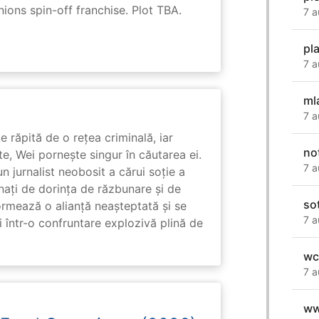
nions spin-off franchise. Plot TBA.
7 a
pl
7 a
ml
7 a
e răpită de o rețea criminală, iar
no
ute, Wei pornește singur în căutarea ei.
7 a
un jurnalist neobosit a cărui soție a
nați de dorința de răzbunare și de
so
ormează o alianță neașteptată și se
7 a
i într-o confruntare explozivă plină de
wc
7 a
ww