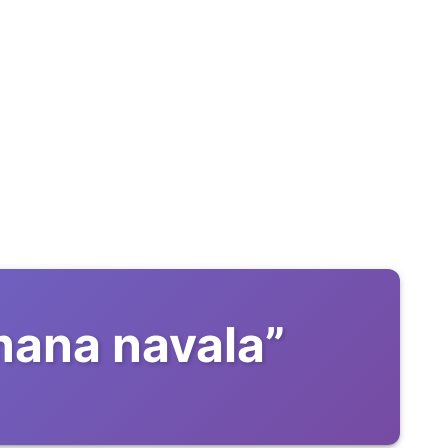
omana navala
”