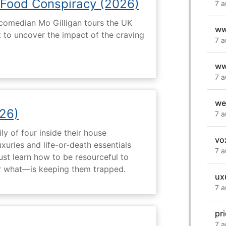
 Food Conspiracy (2026)
7 a
 comedian Mo Gilligan tours the UK
ww
t to uncover the impact of the craving
7 a
ww
7 a
we
26)
7 a
ly of four inside their house
vo
uxuries and life-or-death essentials
7 a
ust learn how to be resourceful to
 what—is keeping them trapped.
ux
7 a
pr
7 a