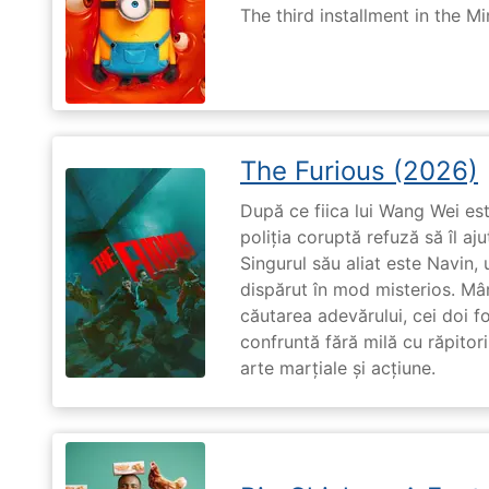
The third installment in the Mi
The Furious (2026)
După ce fiica lui Wang Wei est
poliția coruptă refuză să îl aj
Singurul său aliat este Navin, 
dispărut în mod misterios. Mâ
căutarea adevărului, cei doi f
confruntă fără milă cu răpitori
arte marțiale și acțiune.