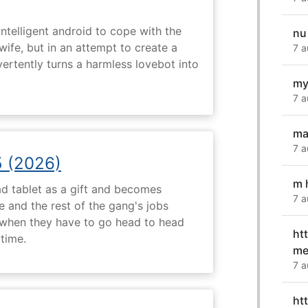
intelligent android to cope with the
nu
wife, but in an attempt to create a
7 a
dvertently turns a harmless lovebot into
my
7 a
ma
7 a
5 (2026)
m 
d tablet as a gift and becomes
7 a
 and the rest of the gang's jobs
when they have to go head to head
ht
ytime.
me
7 a
ht