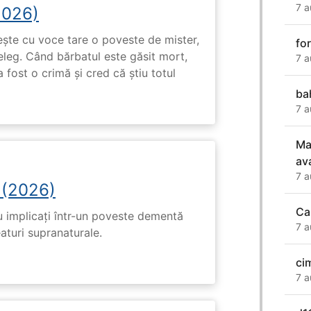
7 a
2026)
tește cu voce tare o poveste de mister,
fo
eleg. Când bărbatul este găsit mort,
7 a
 fost o crimă și cred că știu totul
ba
7 a
Ma
av
7 a
 (2026)
Ca
u implicați într-un poveste dementă
7 a
eaturi supranaturale.
ci
7 a