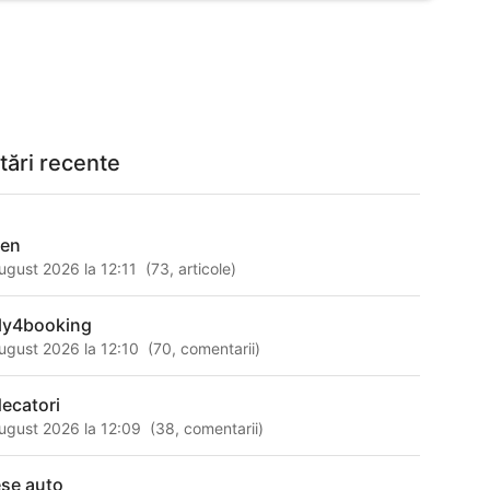
tări recente
cen
ugust 2026 la 12:11
(
73
,
articole
)
ly4booking
ugust 2026 la 12:10
(
70
,
comentarii
)
decatori
ugust 2026 la 12:09
(
38
,
comentarii
)
ese auto