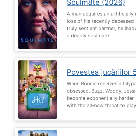
Soulm8te (2026)
A man acquires an artificially 
loss of his recently deceased 
truly sentient partner, he ina
a deadly soulmate.
Povestea jucăriilor 
When Bonnie receives a Lilypa
obsessed, Buzz, Woody, Jessie
become exponentially harder 
with the all-new threat to pla