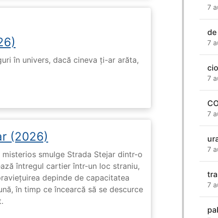
7 a
de
26)
7 a
ri în univers, dacă cineva ți-ar arăta,
ci
7 a
CO
7 a
ar (2026)
ur
7 a
misterios smulge Strada Stejar dintr-o
ză întregul cartier într-un loc straniu,
tr
praviețuirea depinde de capacitatea
7 a
nă, în timp ce încearcă să se descurce
.
pa