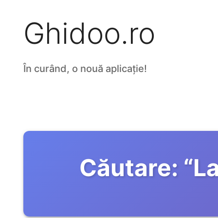
Ghidoo.ro
În curând, o nouă aplicație!
Căutare:
“
La