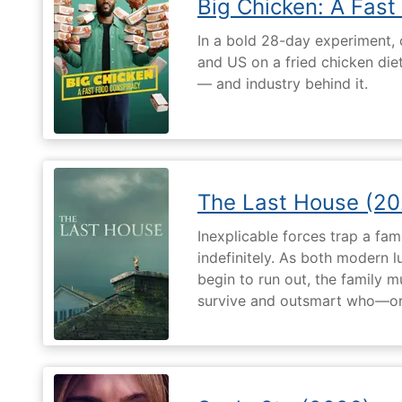
Big Chicken: A Fast
In a bold 28-day experiment,
and US on a fried chicken die
— and industry behind it.
The Last House (20
Inexplicable forces trap a fami
indefinitely. As both modern l
begin to run out, the family m
survive and outsmart who—or