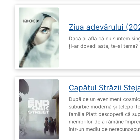
Ziua adevărului (20
Dacă ai afla că nu suntem singu
ți-ar dovedi asta, te-ai teme?
Capătul Străzii Stej
După ce un eveniment cosmic 
suburbie modernă și teleportea
familia Platt descoperă că su
membrilor de a rămâne împreu
într-un mediu de nerecunoscut