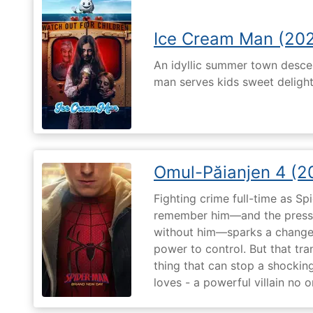
Ice Cream Man (20
An idyllic summer town desc
man serves kids sweet delights
Omul-Păianjen 4 (2
Fighting crime full-time as Sp
remember him—and the pressur
without him—sparks a change 
power to control. But that tr
thing that can stop a shockin
loves - a powerful villain no 