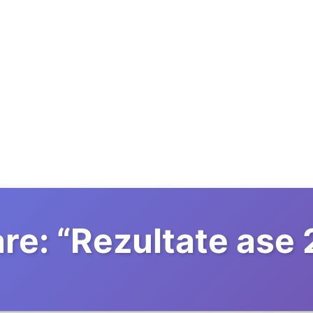
re:
“
Rezultate ase