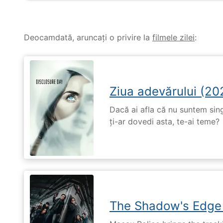
Deocamdată, aruncați o privire la
filmele zilei
:
Ziua adevărului (20
Dacă ai afla că nu suntem singu
ți-ar dovedi asta, te-ai teme?
The Shadow's Edge