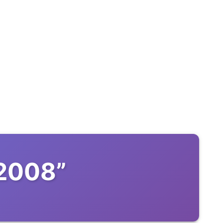
 2008
”