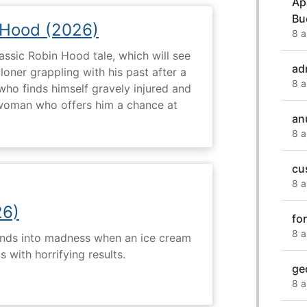
Ap
Bu
 Hood (2026)
8 a
assic Robin Hood tale, which will see
ad
loner grappling with his past after a
8 a
who finds himself gravely injured and
 woman who offers him a chance at
an
8 a
cu
8 a
26)
fo
8 a
ends into madness when an ice cream
 with horrifying results.
ge
8 a