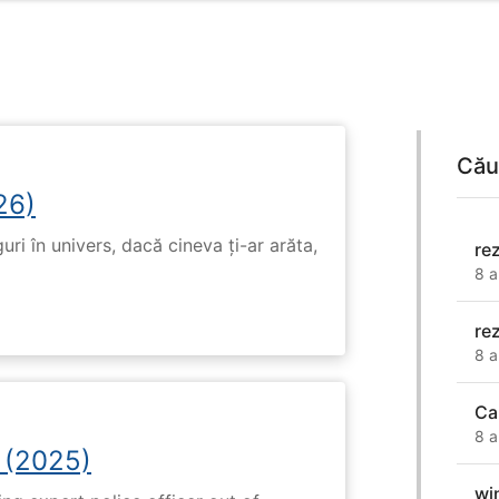
Cău
26)
ri în univers, dacă cineva ți-ar arăta,
re
8 a
re
8 a
Ca
8 a
 (2025)
wi