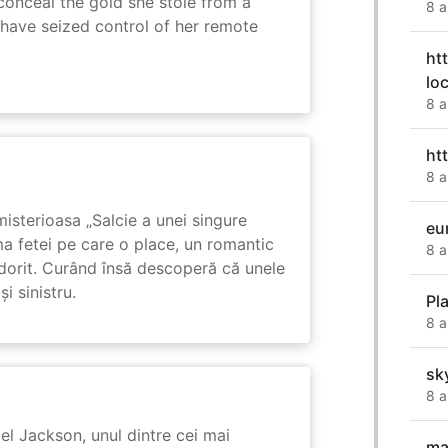
onceal the gold she stole from a
8 a
have seized control of her remote
ht
lo
8 a
ht
8 a
isterioasa „Salcie a unei singure
eu
ma fetei pe care o place, un romantic
8 a
 dorit. Curând însă descoperă că unele
i sinistru.
Pl
8 a
sk
8 a
l Jackson, unul dintre cei mai
ma