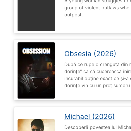
A young woman struggles to c
group of violent outlaws who 
outpost.
Obsesia (2026)
După ce rupe o crenguță din m
dorințe” ca să cucerească ini
incurabil obține exact ce și-a
dorințe vin cu un preț sumbru ș
Michael (2026)
Descoperă povestea lui Michae