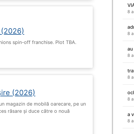
VI
8 a
ad
 (2026)
8 a
nions spin-off franchise. Plot TBA.
au
8 a
tr
8 a
ire (2026)
oc
8 a
r-un magazin de mobilă oarecare, pe un
ces răsare și duce către o nouă
a v
8 a