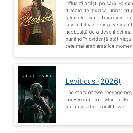
influenți artiști pe care i-a c
dincolo de muzică, urmărind p
talentului său extraordinar ca 
la artistul vizionar a cărui am
neobosită de a deveni cel mai
punând în evidență atât viața s
cele mai emblematice momente 
Leviticus (2026)
The story of two teenage boy
conversion ritual which unknow
terrorises their small town.