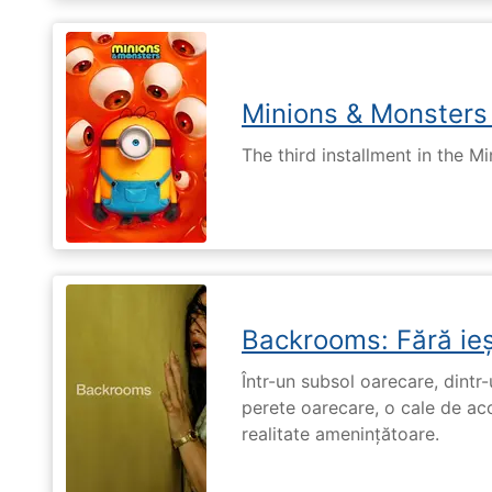
Minions & Monsters
The third installment in the Mi
Backrooms: Fără ieș
Într-un subsol oarecare, dint
perete oarecare, o cale de ac
realitate amenințătoare.