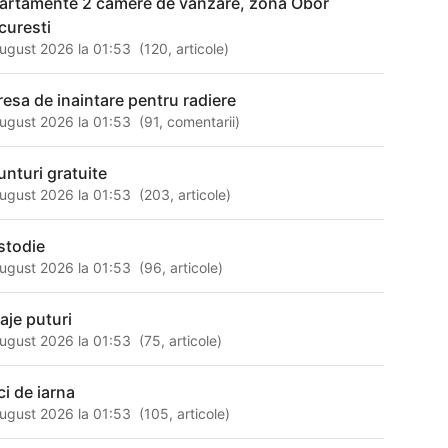
artamente 2 camere de vanzare, zona Obor
curesti
ugust 2026 la 01:53
(
120
,
articole
)
resa de inaintare pentru radiere
ugust 2026 la 01:53
(
91
,
comentarii
)
unturi gratuite
ugust 2026 la 01:53
(
203
,
articole
)
stodie
ugust 2026 la 01:53
(
96
,
articole
)
raje puturi
ugust 2026 la 01:53
(
75
,
articole
)
ci de iarna
ugust 2026 la 01:53
(
105
,
articole
)