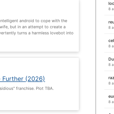
lo
8 a
intelligent android to cope with the
re
wife, but in an attempt to create a
8 a
dvertently turns a harmless lovebot into
ce
8 a
Du
8 a
ra
e Further (2026)
8 a
nsidious" franchise. Plot TBA.
eu
8 a