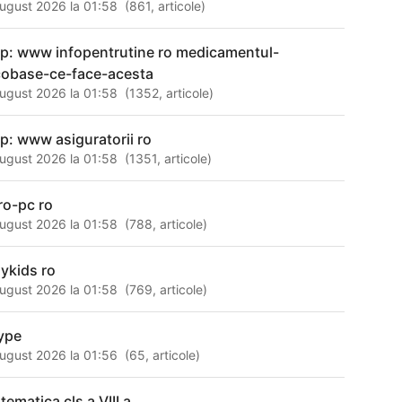
ugust 2026 la 01:58
(
861
,
articole
)
tp: www infopentrutine ro medicamentul-
cobase-ce-face-acesta
ugust 2026 la 01:58
(
1352
,
articole
)
tp: www asiguratorii ro
ugust 2026 la 01:58
(
1351
,
articole
)
ro-pc ro
ugust 2026 la 01:58
(
788
,
articole
)
aykids ro
ugust 2026 la 01:58
(
769
,
articole
)
ype
ugust 2026 la 01:56
(
65
,
articole
)
tematica cls a VIII a