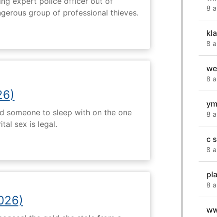
ng expert police officer out of
8 a
ngerous group of professional thieves.
kl
8 a
we
8 a
26)
ym
nd someone to sleep with on the one
8 a
tal sex is legal.
c 
8 a
pl
8 a
2026)
ww