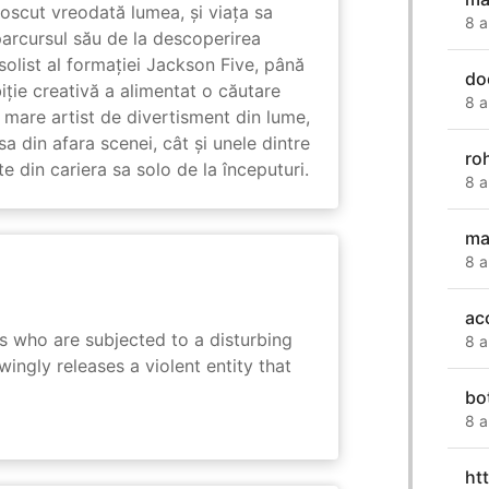
unoscut vreodată lumea, și viața sa
8 a
arcursul său de la descoperirea
solist al formației Jackson Five, până
do
biție creativă a alimentat o căutare
8 a
 mare artist de divertisment din lume,
a din afara scenei, cât și unele dintre
ro
din cariera sa solo de la începuturi.
8 a
ma
8 a
ac
s who are subjected to a disturbing
8 a
ingly releases a violent entity that
bo
8 a
ht