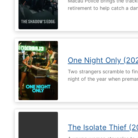
Macau Police brings the tracki
retirement to help catch a da
One Night Only (20
Two strangers scramble to fi
night of the year when premari
The Isolate Thief (