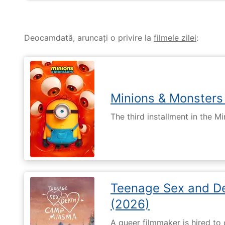
Deocamdată, aruncați o privire la
filmele zilei
:
Minions & Monsters
The third installment in the Mi
Teenage Sex and D
(2026)
A queer filmmaker is hired to 