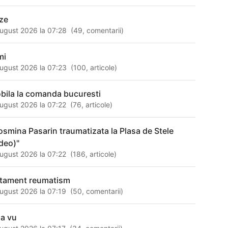
ze
ugust 2026 la 07:28
(
49
,
comentarii
)
mi
ugust 2026 la 07:23
(
100
,
articole
)
bila la comanda bucuresti
ugust 2026 la 07:22
(
76
,
articole
)
osmina Pasarin traumatizata la Plasa de Stele
ideo)"
ugust 2026 la 07:22
(
186
,
articole
)
atament reumatism
ugust 2026 la 07:19
(
50
,
comentarii
)
ja vu