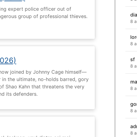
ng expert police officer out of
di
ngerous group of professional thieves.
8 a
lo
8 a
2026)
sf
8 a
now joined by Johnny Cage himself—
 in the ultimate, no-holds barred, gory
ma
 of Shao Kahn that threatens the very
8 a
nd its defenders.
go
8 a
ad
8 a