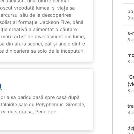
l Jackson, unul dintre cei mai
unoscut vreodată lumea, și viața sa
po
arcursul său de la descoperirea
8 a
solist al formației Jackson Five, până
biție creativă a alimentat o căutare
s-
 mare artist de divertisment din lume,
8 a
a din afara scenei, cât și unele dintre
din cariera sa solo de la începuturi.
mo
8 a
"C
(v
)
8 a
toria sa periculoasă spre casă după
tâlnirile sale cu Polyphemus, Sirenele,
tr
irea cu soția sa, Penelope.
8 a
de