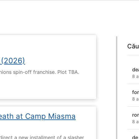
Cău
 (2026)
de
nions spin-off franchise. Plot TBA.
8 a
fo
8 a
eath at Camp Miasma
ro
8 a
de
direct a new installment of a slasher