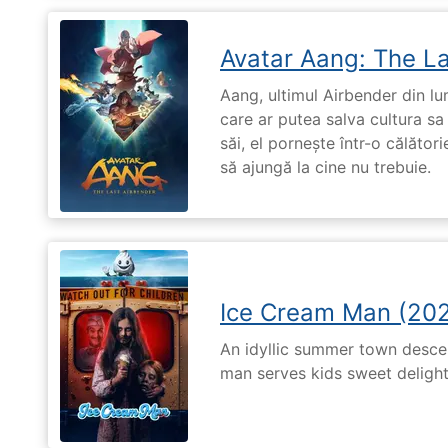
Avatar Aang: The L
Aang, ultimul Airbender din l
care ar putea salva cultura sa 
săi, el pornește într-o călători
să ajungă la cine nu trebuie.
Ice Cream Man (20
An idyllic summer town desc
man serves kids sweet delights