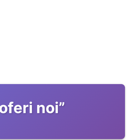
oferi noi
”