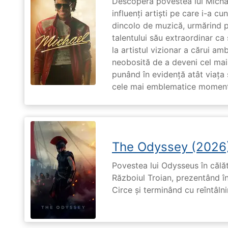
Descoperă povestea lui Michae
influenți artiști pe care i-a c
dincolo de muzică, urmărind p
talentului său extraordinar ca 
la artistul vizionar a cărui am
neobosită de a deveni cel mai
punând în evidență atât viața s
cele mai emblematice momente 
The Odyssey (2026
Povestea lui Odysseus în călă
Războiul Troian, prezentând în
Circe și terminând cu reîntâln