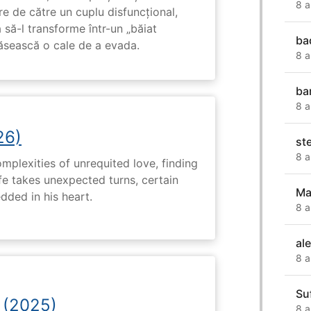
8 a
e de către un cuplu disfuncțional,
 să-l transforme într-un „băiat
ba
ăsească o cale de a evada.
8 a
ba
8 a
26)
st
8 a
plexities of unrequited love, finding
fe takes unexpected turns, certain
Ma
ded in his heart.
8 a
al
8 a
Su
 (2025)
8 a