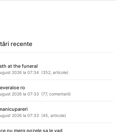
tări recente
ath at the funeral
ugust 2026 la 07:34
(
352
,
articole
)
reveraloe ro
ugust 2026 la 07:33
(
77
,
comentarii
)
manicupareri
ugust 2026 la 07:33
(
45
,
articole
)
 ce nu merg pozele sa le vad