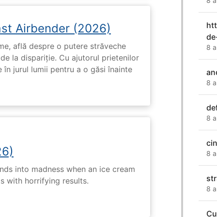
8 a
ht
ast Airbender (2026)
de
ume, află despre o putere străveche
8 a
de la dispariție. Cu ajutorul prietenilor
e în jurul lumii pentru a o găsi înainte
an
8 a
de
8 a
cin
26)
8 a
ends into madness when an ice cream
str
 with horrifying results.
8 a
Cu