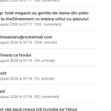
ugust 2026 la 07:17
(
34
,
comentarii
)
tp: total-magazin eu gentile-de-dama-din-piele-
-la-the5thelement-ro-imbina-utilul-cu-placutul
ugust 2026 la 07:17
(
159
,
comentarii
)
dreeaolaru@rocketmail com
ugust 2026 la 07:15
(
239
,
articole
)
fineste ca fondul
ugust 2026 la 07:14
(
44
,
articole
)
stit
ugust 2026 la 07:14
(
72
,
articole
)
azi
ugust 2026 la 07:14
(
97
,
comentarii
)
m văd dacă cineva stă invisible pe Yahoo