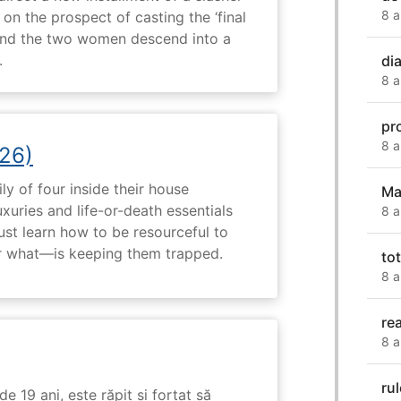
8 a
 on the prospect of casting the ‘final
, and the two women descend into a
.
di
8 a
pr
8 a
26)
ly of four inside their house
Ma
uxuries and life-or-death essentials
8 a
ust learn how to be resourceful to
 what—is keeping them trapped.
to
8 a
re
8 a
ru
e 19 ani, este răpit și forțat să