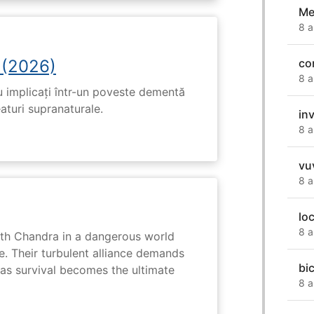
Me
8 a
 (2026)
co
8 a
u implicați într-un poveste dementă
eaturi supranaturale.
in
8 a
vu
8 a
lo
8 a
ith Chandra in a dangerous world
e. Their turbulent alliance demands
bic
 as survival becomes the ultimate
8 a