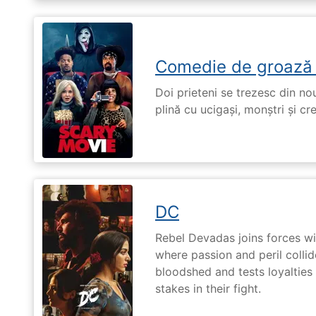
Comedie de groază
Doi prieteni se trezesc din no
plină cu ucigași, monștri și cr
DC
Rebel Devadas joins forces w
where passion and peril collid
bloodshed and tests loyalties
stakes in their fight.