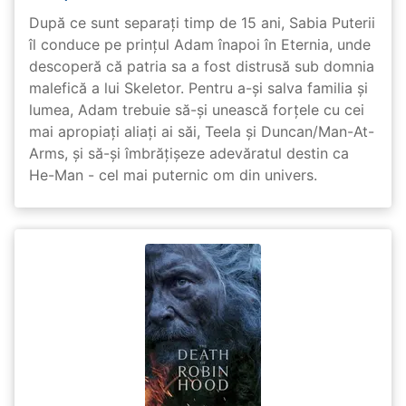
După ce sunt separați timp de 15 ani, Sabia Puterii
îl conduce pe prințul Adam înapoi în Eternia, unde
descoperă că patria sa a fost distrusă sub domnia
malefică a lui Skeletor. Pentru a-și salva familia și
lumea, Adam trebuie să-și unească forțele cu cei
mai apropiați aliați ai săi, Teela și Duncan/Man-At-
Arms, și să-și îmbrățișeze adevăratul destin ca
He-Man - cel mai puternic om din univers.