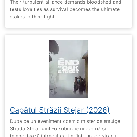
Their turbulent alliance demands bloodshed and
tests loyalties as survival becomes the ultimate
stakes in their fight.
Capătul Străzii Stejar (2026)
După ce un eveniment cosmic misterios smulge
Strada Stejar dintr-o suburbie modernă și
teleportează întregul cartier într-un loc straniu,