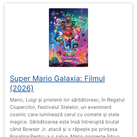
Super Mario Galaxia: Filmul
(2026)
Mario, Luigi și prietenii lor sărbătoresc, în Regatul
Ciupercilor, Festivalul Stelelor, un eveniment
cosmic care luminează cerul cu comete și stele
magice. Sărbătoarea este însă întreruptă brutal
când Bowser Jr. atacă și o răpește pe prinţesa
Rosalina.Pentru a o salva, Mario pornește într-o