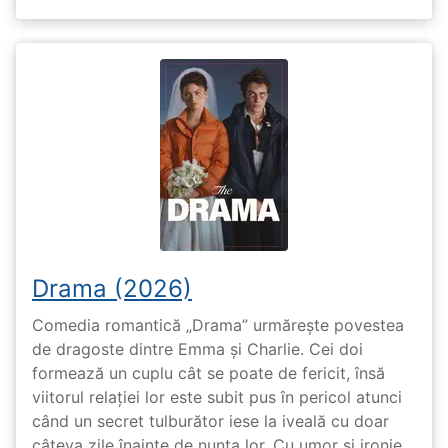
Drama (2026)
Comedia romantică „Drama” urmărește povestea
de dragoste dintre Emma și Charlie. Cei doi
formează un cuplu cât se poate de fericit, însă
viitorul relației lor este subit pus în pericol atunci
când un secret tulburător iese la iveală cu doar
câteva zile înainte de nunta lor. Cu umor și ironie,