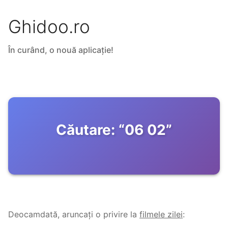
Ghidoo.ro
În curând, o nouă aplicație!
Căutare:
“
06 02
”
Deocamdată, aruncați o privire la
filmele zilei
: