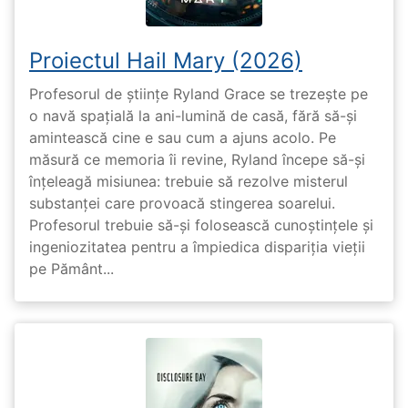
Proiectul Hail Mary (2026)
Profesorul de științe Ryland Grace se trezește pe
o navă spațială la ani-lumină de casă, fără să-și
amintească cine e sau cum a ajuns acolo. Pe
măsură ce memoria îi revine, Ryland începe să-și
înțeleagă misiunea: trebuie să rezolve misterul
substanței care provoacă stingerea soarelui.
Profesorul trebuie să-și folosească cunoștințele și
ingeniozitatea pentru a împiedica dispariția vieții
pe Pământ...