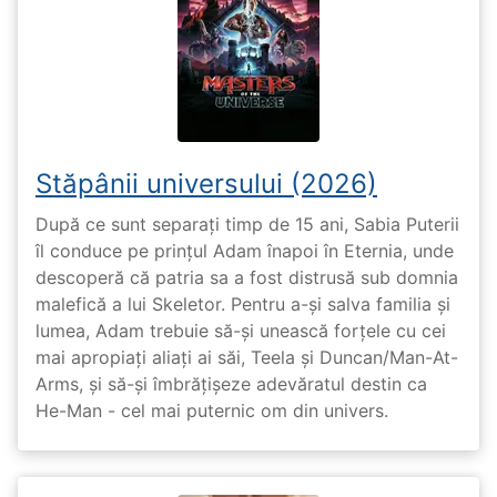
Stăpânii universului (2026)
După ce sunt separați timp de 15 ani, Sabia Puterii
îl conduce pe prințul Adam înapoi în Eternia, unde
descoperă că patria sa a fost distrusă sub domnia
malefică a lui Skeletor. Pentru a-și salva familia și
lumea, Adam trebuie să-și unească forțele cu cei
mai apropiați aliați ai săi, Teela și Duncan/Man-At-
Arms, și să-și îmbrățișeze adevăratul destin ca
He-Man - cel mai puternic om din univers.