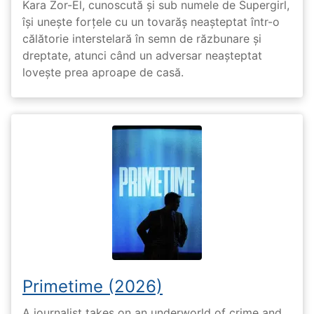
Kara Zor-El, cunoscută și sub numele de Supergirl,
își unește forțele cu un tovarăș neașteptat într-o
călătorie interstelară în semn de răzbunare și
dreptate, atunci când un adversar neașteptat
lovește prea aproape de casă.
Primetime (2026)
A journalist takes on an underworld of crime and