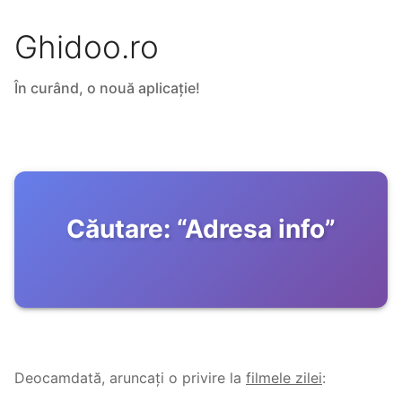
Ghidoo.ro
În curând, o nouă aplicație!
Căutare:
“
Adresa info
”
Deocamdată, aruncați o privire la
filmele zilei
: