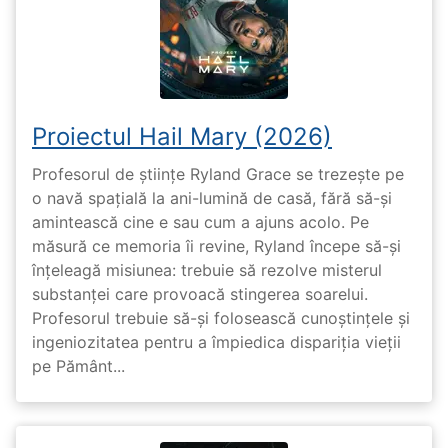
Proiectul Hail Mary (2026)
Profesorul de științe Ryland Grace se trezește pe
o navă spațială la ani-lumină de casă, fără să-și
amintească cine e sau cum a ajuns acolo. Pe
măsură ce memoria îi revine, Ryland începe să-și
înțeleagă misiunea: trebuie să rezolve misterul
substanței care provoacă stingerea soarelui.
Profesorul trebuie să-și folosească cunoștințele și
ingeniozitatea pentru a împiedica dispariția vieții
pe Pământ...