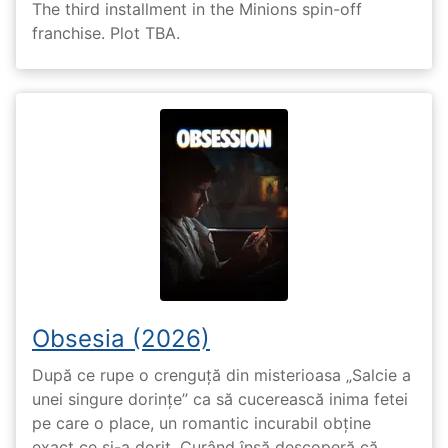
The third installment in the Minions spin-off
franchise. Plot TBA.
Obsesia (2026)
După ce rupe o crenguță din misterioasa „Salcie a
unei singure dorințe” ca să cucerească inima fetei
pe care o place, un romantic incurabil obține
exact ce și-a dorit. Curând însă descoperă că