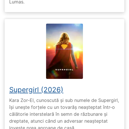
Lumas.
Supergirl (2026)
Kara Zor-El, cunoscută și sub numele de Supergirl,
își unește forțele cu un tovarăș neașteptat într-o
călătorie interstelară în semn de răzbunare și
dreptate, atunci când un adversar neașteptat
lovește prea aproape de casă.