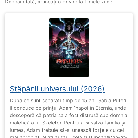
Deocamdată, aruncați o privire la
filmele zilei
:
Stăpânii universului (2026)
După ce sunt separați timp de 15 ani, Sabia Puterii
îl conduce pe prințul Adam înapoi în Eternia, unde
descoperă că patria sa a fost distrusă sub domnia
malefică a lui Skeletor. Pentru a-și salva familia și
lumea, Adam trebuie să-și unească forțele cu cei
mai apropiați aliați ai săi, Teela și Duncan/Man-At-