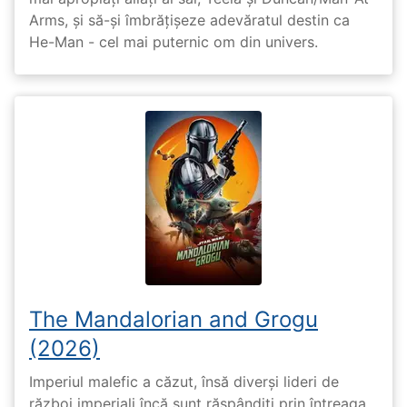
Arms, și să-și îmbrățișeze adevăratul destin ca
He-Man - cel mai puternic om din univers.
The Mandalorian and Grogu
(2026)
Imperiul malefic a căzut, însă diverși lideri de
război imperiali încă sunt răspândiți prin întreaga