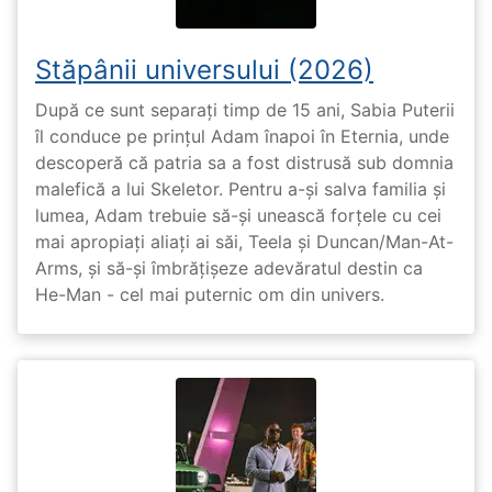
Stăpânii universului (2026)
După ce sunt separați timp de 15 ani, Sabia Puterii
îl conduce pe prințul Adam înapoi în Eternia, unde
descoperă că patria sa a fost distrusă sub domnia
malefică a lui Skeletor. Pentru a-și salva familia și
lumea, Adam trebuie să-și unească forțele cu cei
mai apropiați aliați ai săi, Teela și Duncan/Man-At-
Arms, și să-și îmbrățișeze adevăratul destin ca
He-Man - cel mai puternic om din univers.