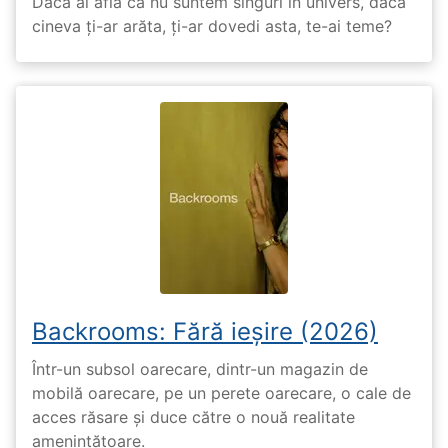
Dacă ai afla că nu suntem singuri în univers, dacă
cineva ți-ar arăta, ți-ar dovedi asta, te-ai teme?
Backrooms: Fără ieșire (2026)
Într-un subsol oarecare, dintr-un magazin de
mobilă oarecare, pe un perete oarecare, o cale de
acces răsare și duce către o nouă realitate
amenințătoare.