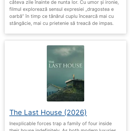
câteva zile înainte de nunta lor. Cu umor și ironie,
filmul explorează sensul expresiei „dragostea e
oarbă” în timp ce tânărul cuplu încearcă mai cu
stângăcie, mai cu prietenie să treacă de impas.
The Last House (2026)
Inexplicable forces trap a family of four inside
their house indefinitely. As both modern luxuries