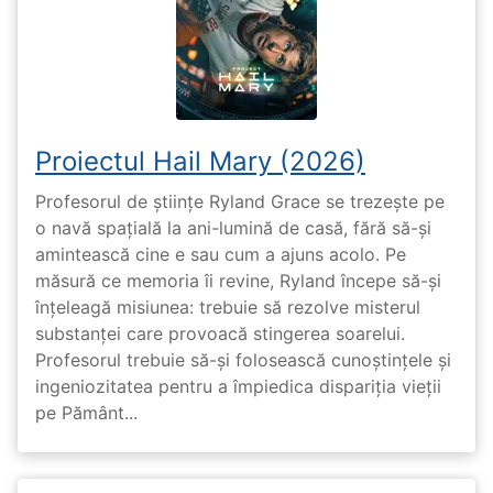
Proiectul Hail Mary (2026)
Profesorul de științe Ryland Grace se trezește pe
o navă spațială la ani-lumină de casă, fără să-și
amintească cine e sau cum a ajuns acolo. Pe
măsură ce memoria îi revine, Ryland începe să-și
înțeleagă misiunea: trebuie să rezolve misterul
substanței care provoacă stingerea soarelui.
Profesorul trebuie să-și folosească cunoștințele și
ingeniozitatea pentru a împiedica dispariția vieții
pe Pământ...