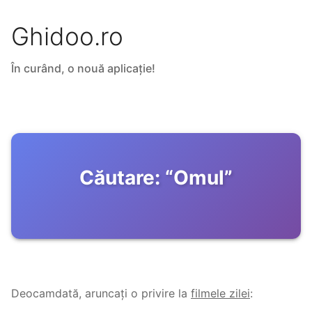
Ghidoo.ro
În curând, o nouă aplicație!
Căutare:
“
Omul
”
Deocamdată, aruncați o privire la
filmele zilei
: