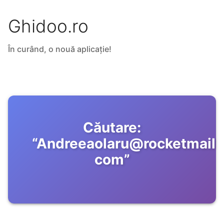
Ghidoo.ro
În curând, o nouă aplicație!
Căutare:
“
Andreeaolaru@rocketmail
com
”