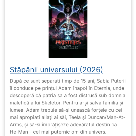
Stăpânii universului (2026)
După ce sunt separați timp de 15 ani, Sabia Puterii
îl conduce pe prințul Adam înapoi în Eternia, unde
descoperă că patria sa a fost distrusă sub domnia
malefică a lui Skeletor. Pentru a-și salva familia și
lumea, Adam trebuie să-și unească forțele cu cei
mai apropiați aliați ai săi, Teela și Duncan/Man-At-
Arms, și să-și îmbrățișeze adevăratul destin ca
He-Man - cel mai puternic om din univers.