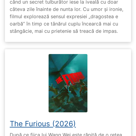
când un secret tulburător iese la iveală cu doar
câteva zile înainte de nunta lor. Cu umor și ironie,
filmul explorează sensul expresiei „dragostea e
oarbă” în timp ce tânărul cuplu încearcă mai cu
stângăcie, mai cu prietenie să treacă de impas.
The Furious (2026)
După ce fiica lui Wang Wei este răpită de o rețea