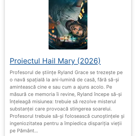
Proiectul Hail Mary (2026)
Profesorul de științe Ryland Grace se trezește pe
o navă spațială la ani-lumină de casă, fără să-și
amintească cine e sau cum a ajuns acolo. Pe
măsură ce memoria îi revine, Ryland începe să-și
înțeleagă misiunea: trebuie să rezolve misterul
substanței care provoacă stingerea soarelui.
Profesorul trebuie să-și folosească cunoștințele și
ingeniozitatea pentru a împiedica dispariția vieții
pe Pământ...