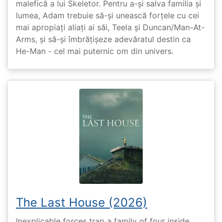
malefică a lui Skeletor. Pentru a-și salva familia și
lumea, Adam trebuie să-și unească forțele cu cei
mai apropiați aliați ai săi, Teela și Duncan/Man-At-
Arms, și să-și îmbrățișeze adevăratul destin ca
He-Man - cel mai puternic om din univers.
The Last House (2026)
Inexplicable forces trap a family of four inside