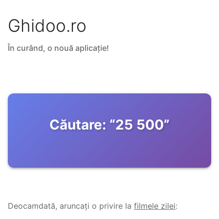
Ghidoo.ro
În curând, o nouă aplicație!
Căutare:
“
25 500
”
Deocamdată, aruncați o privire la
filmele zilei
: