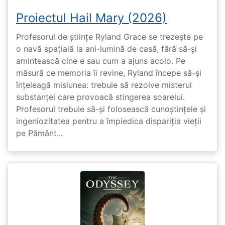
Proiectul Hail Mary (2026)
Profesorul de științe Ryland Grace se trezește pe
o navă spațială la ani-lumină de casă, fără să-și
amintească cine e sau cum a ajuns acolo. Pe
măsură ce memoria îi revine, Ryland începe să-și
înțeleagă misiunea: trebuie să rezolve misterul
substanței care provoacă stingerea soarelui.
Profesorul trebuie să-și folosească cunoștințele și
ingeniozitatea pentru a împiedica dispariția vieții
pe Pământ...