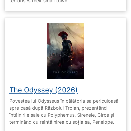
terrorises their small town.
The Odyssey (2026)
Povestea lui Odysseus în călătoria sa periculoasă
spre casă după Războiul Troian, prezentând
întâlnirile sale cu Polyphemus, Sirenele, Circe și
terminând cu reîntâlnirea cu soția sa, Penelope.