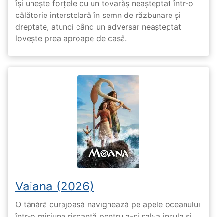
își unește forțele cu un tovarăș neașteptat într-o
călătorie interstelară în semn de răzbunare și
dreptate, atunci când un adversar neașteptat
lovește prea aproape de casă.
Vaiana (2026)
O tânără curajoasă navighează pe apele oceanului
într-o misiune riscantă pentru a-și salva insula și