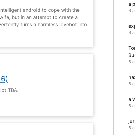
a 
intelligent android to cope with the
6 a
wife, but in an attempt to create a
dvertently turns a harmless lovebot into
exp
6 a
To
Bu
6 a
na
26)
6 a
Plot TBA.
a v
6 a
ju
6 a