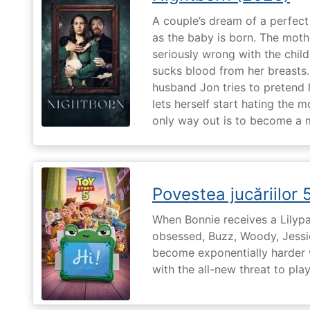
A couple’s dream of a perfect 
as the baby is born. The moth
seriously wrong with the child
sucks blood from her breasts. 
husband Jon tries to pretend
lets herself start hating the 
only way out is to become a m
Povestea jucăriilor 
When Bonnie receives a Lilypa
obsessed, Buzz, Woody, Jessie
become exponentially harder 
with the all-new threat to pla