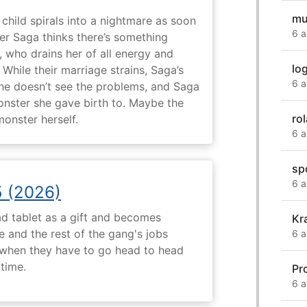
mu
child spirals into a nightmare as soon
6 a
er Saga thinks there’s something
, who drains her of all energy and
lo
While their marriage strains, Saga’s
6 a
 he doesn’t see the problems, and Saga
monster she gave birth to. Maybe the
ro
onster herself.
6 a
sp
6 a
5 (2026)
d tablet as a gift and becomes
Kr
 and the rest of the gang's jobs
6 a
when they have to go head to head
ytime.
Pr
6 a