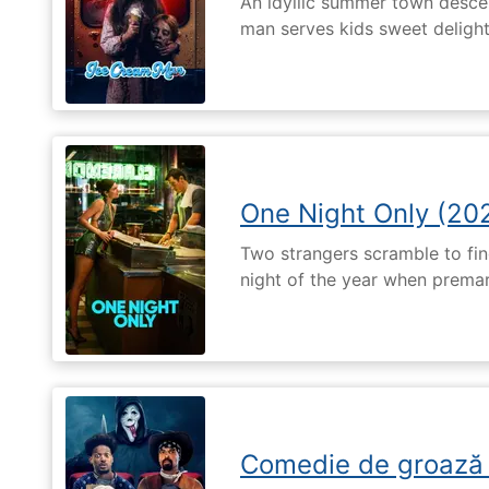
An idyllic summer town desc
man serves kids sweet delights
One Night Only (20
Two strangers scramble to fi
night of the year when premari
Comedie de groază