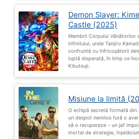
Demon Slayer: Kimet
Castle (2025)
Membrii Corpului Vânătorilor 
Infinitului, unde Tanjiro Kam
confruntă cu înfricoșătorii de
luptă disperată, în timp ce în
Kibutsuji.
Misiune la limită (2
O echipă secretă formată din a
un despot nemilos fură o avere 
să o recupereze – un jaf impos
mortal de strategie, înșelăciun