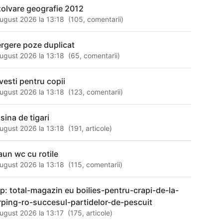
zolvare geografie 2012
ugust 2026 la 13:18
(
105
,
comentarii
)
ergere poze duplicat
ugust 2026 la 13:18
(
65
,
comentarii
)
vesti pentru copii
ugust 2026 la 13:18
(
123
,
comentarii
)
sina de tigari
ugust 2026 la 13:18
(
191
,
articole
)
aun wc cu rotile
ugust 2026 la 13:18
(
115
,
comentarii
)
tp: total-magazin eu boilies-pentru-crapi-de-la-
rping-ro-succesul-partidelor-de-pescuit
ugust 2026 la 13:17
(
175
,
articole
)