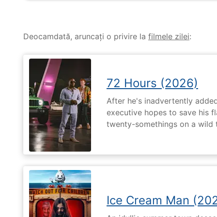
Deocamdată, aruncați o privire la
filmele zilei
:
72 Hours (2026)
After he's inadvertently added
executive hopes to save his fl
twenty-somethings on a wild 
Ice Cream Man (20