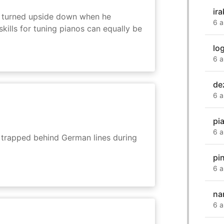
ira
 is turned upside down when he
6 a
skills for tuning pianos can equally be
log
6 a
de
6 a
pi
6 a
s trapped behind German lines during
pi
6 a
na
6 a