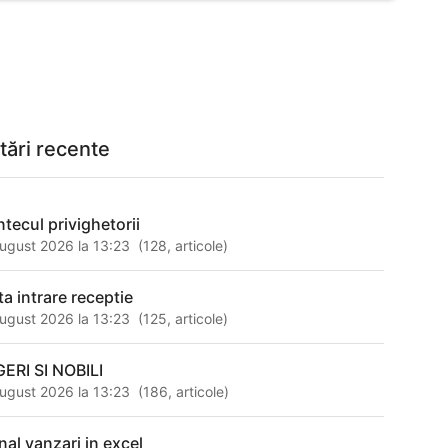
tări recente
ntecul privighetorii
ugust 2026 la 13:23
(
128
,
articole
)
ta intrare receptie
ugust 2026 la 13:23
(
125
,
articole
)
GERI SI NOBILI
ugust 2026 la 13:23
(
186
,
articole
)
nal vanzari in excel