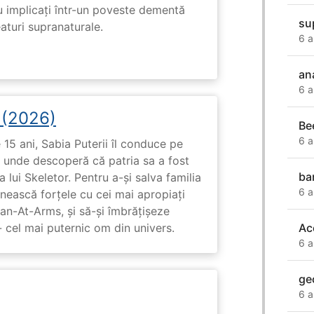
u implicați într-un poveste dementă
sup
eaturi supranaturale.
6 a
an
6 a
i (2026)
Be
6 a
15 ani, Sabia Puterii îl conduce pe
, unde descoperă că patria sa a fost
ba
 lui Skeletor. Pentru a-și salva familia
6 a
nească forțele cu cei mai apropiați
Man-At-Arms, și să-și îmbrățișeze
Ac
 cel mai puternic om din univers.
6 a
ge
6 a