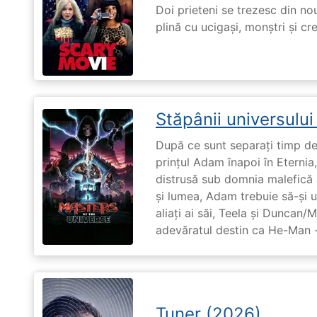
Doi prieteni se trezesc din no
plină cu ucigași, monștri și cr
Stăpânii universulu
După ce sunt separați timp de 
prințul Adam înapoi în Eternia
distrusă sub domnia malefică a
și lumea, Adam trebuie să-și u
aliați ai săi, Teela și Duncan/
adevăratul destin ca He-Man -
Tuner (2026)