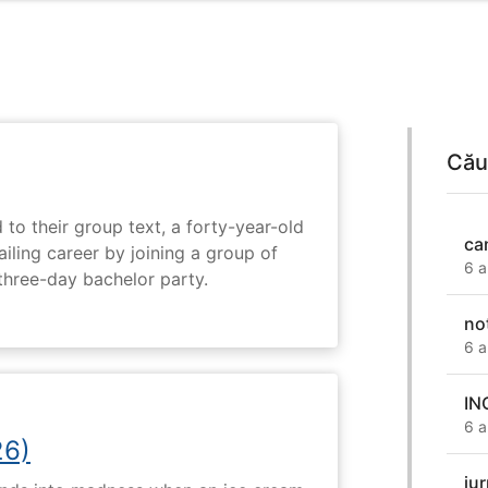
Cău
 to their group text, a forty-year-old
ca
ailing career by joining a group of
6 a
three-day bachelor party.
no
6 a
IN
6 a
26)
jur