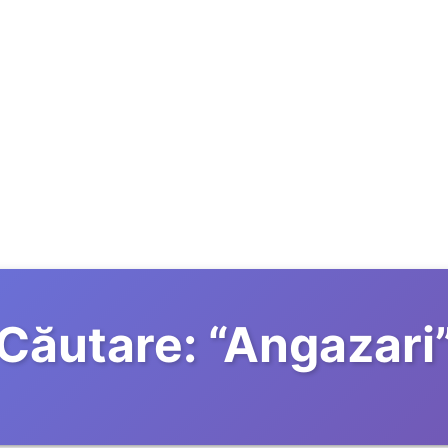
Căutare:
“
Angazari