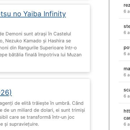
re
6 a
su no Yaiba Infinity
st
6 a
de Demoni sunt atrași în Castelul
ado, Nezuko Kamado și Hashira se
po
moni din Rangurile Superioare într-o
6 a
cepe bătălia finală împotriva lui Muzan
ma
6 a
sc
026)
6 a
genți de elită trăiește în umbră. Când
de un miliard de dolari, ei sunt trimiși
ht
ibil care se transformă într-un joc
ca
e și supraviețuire.
6 a