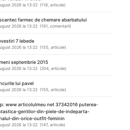
ugust 2026 la 13:22
(
118
,
articole
)
scantec farmec de chemare abarbatului
ugust 2026 la 13:22
(
191
,
comentarii
)
evestiri 7 lebede
ugust 2026 la 13:22
(
155
,
articole
)
meni septembrie 2015
ugust 2026 la 13:22
(
204
,
articole
)
ncurile lui pavel
ugust 2026 la 13:22
(
155
,
articole
)
tp: www articolulmeu net 37342016 puterea-
ntastica-gentilor-din-piele-de-indeparta-
nalul-din-orice-outfit-feminin
ugust 2026 la 13:22
(
147
,
articole
)