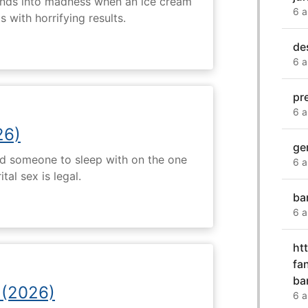
ends into madness when an ice cream
6 a
 with horrifying results.
de
6 a
pr
6 a
26)
ge
nd someone to sleep with on the one
6 a
tal sex is legal.
ba
6 a
ht
fa
ba
 (2026)
6 a