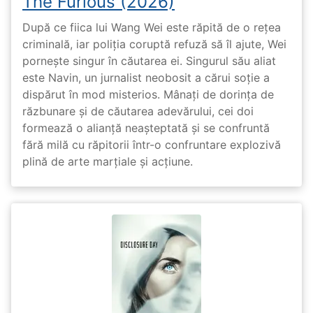
The Furious (2026)
După ce fiica lui Wang Wei este răpită de o rețea
criminală, iar poliția coruptă refuză să îl ajute, Wei
pornește singur în căutarea ei. Singurul său aliat
este Navin, un jurnalist neobosit a cărui soție a
dispărut în mod misterios. Mânați de dorința de
răzbunare și de căutarea adevărului, cei doi
formează o alianță neașteptată și se confruntă
fără milă cu răpitorii într-o confruntare explozivă
plină de arte marțiale și acțiune.