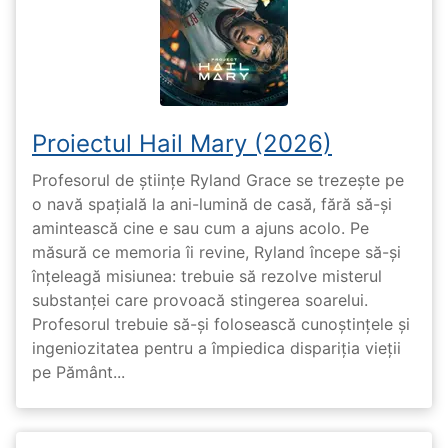
Proiectul Hail Mary (2026)
Profesorul de științe Ryland Grace se trezește pe
o navă spațială la ani-lumină de casă, fără să-și
amintească cine e sau cum a ajuns acolo. Pe
măsură ce memoria îi revine, Ryland începe să-și
înțeleagă misiunea: trebuie să rezolve misterul
substanței care provoacă stingerea soarelui.
Profesorul trebuie să-și folosească cunoștințele și
ingeniozitatea pentru a împiedica dispariția vieții
pe Pământ...