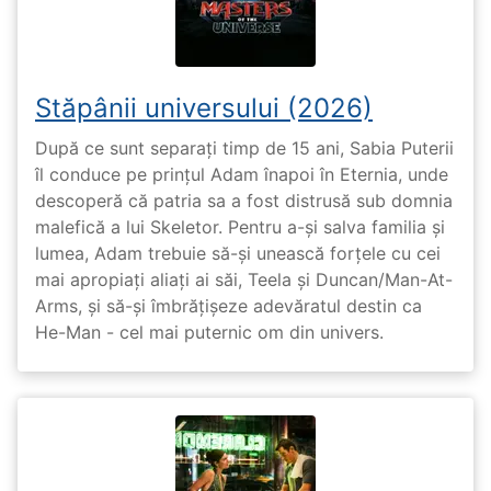
Stăpânii universului (2026)
După ce sunt separați timp de 15 ani, Sabia Puterii
îl conduce pe prințul Adam înapoi în Eternia, unde
descoperă că patria sa a fost distrusă sub domnia
malefică a lui Skeletor. Pentru a-și salva familia și
lumea, Adam trebuie să-și unească forțele cu cei
mai apropiați aliați ai săi, Teela și Duncan/Man-At-
Arms, și să-și îmbrățișeze adevăratul destin ca
He-Man - cel mai puternic om din univers.