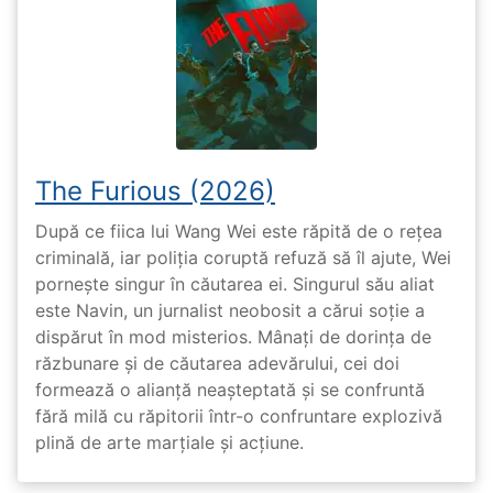
The Furious (2026)
După ce fiica lui Wang Wei este răpită de o rețea
criminală, iar poliția coruptă refuză să îl ajute, Wei
pornește singur în căutarea ei. Singurul său aliat
este Navin, un jurnalist neobosit a cărui soție a
dispărut în mod misterios. Mânați de dorința de
răzbunare și de căutarea adevărului, cei doi
formează o alianță neașteptată și se confruntă
fără milă cu răpitorii într-o confruntare explozivă
plină de arte marțiale și acțiune.