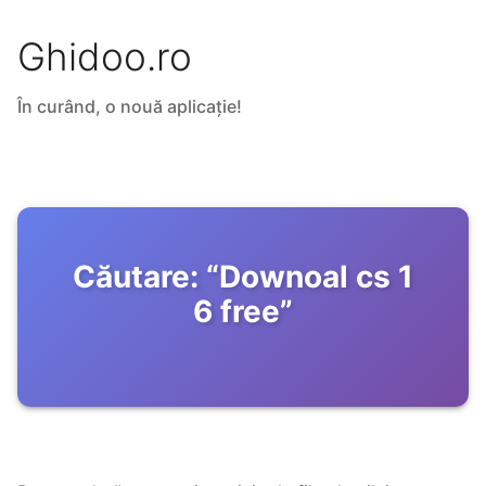
Ghidoo.ro
În curând, o nouă aplicație!
Căutare:
“
Downoal cs 1
6 free
”