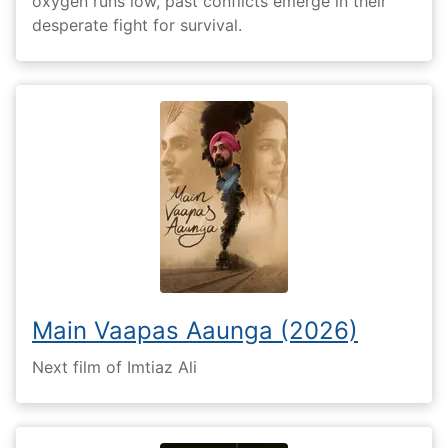
oxygen runs low, past conflicts emerge in their
desperate fight for survival.
Main Vaapas Aaunga (2026)
Next film of Imtiaz Ali