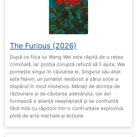
The Furious (2026)
După ce fiica lui Wang Wei este răpită de o rețea
criminală, iar poliția coruptă refuză să îl ajute, Wei
pornește singur în căutarea ei. Singurul său aliat
este Navin, un jurnalist neobosit a cărui soție a
dispărut în mod misterios. Mânați de dorința de
răzbunare și de căutarea adevărului, cei doi
formează o alianță neașteptată și se confruntă
fără milă cu răpitorii într-o confruntare explozivă
plină de arte marțiale și acțiune.