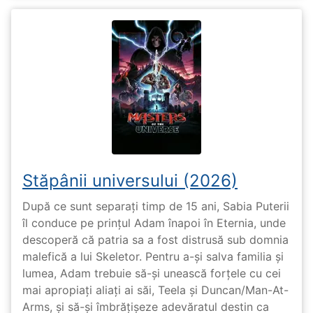
Stăpânii universului (2026)
După ce sunt separați timp de 15 ani, Sabia Puterii
îl conduce pe prințul Adam înapoi în Eternia, unde
descoperă că patria sa a fost distrusă sub domnia
malefică a lui Skeletor. Pentru a-și salva familia și
lumea, Adam trebuie să-și unească forțele cu cei
mai apropiați aliați ai săi, Teela și Duncan/Man-At-
Arms, și să-și îmbrățișeze adevăratul destin ca