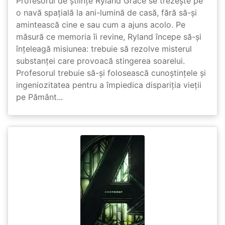
Profesorul de științe Ryland Grace se trezește pe
o navă spațială la ani-lumină de casă, fără să-și
amintească cine e sau cum a ajuns acolo. Pe
măsură ce memoria îi revine, Ryland începe să-și
înțeleagă misiunea: trebuie să rezolve misterul
substanței care provoacă stingerea soarelui.
Profesorul trebuie să-și folosească cunoștințele și
ingeniozitatea pentru a împiedica dispariția vieții
pe Pământ...