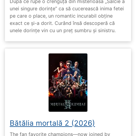
După ce rupe o crenguță din misterioasa „Salcie a
unei singure dorințe” ca să cucerească inima fetei
pe care o place, un romantic incurabil obține
exact ce și-a dorit. Curând însă descoperă că
unele dorințe vin cu un preț sumbru și sinistru.
Bătălia mortală 2 (2026)
The fan favorite champions—now joined by