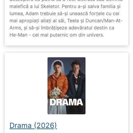
malefică a lui Skeletor. Pentru a-și salva familia și
lumea, Adam trebuie să-și unească forțele cu cei
mai apropiați aliați ai săi, Teela și Duncan/Man-At-
Arms, și să-și îmbrățișeze adevăratul destin ca
He-Man - cel mai puternic om din univers.
Drama (2026)