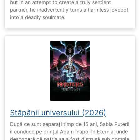
but in an attempt to create a truly sentient
partner, he inadvertently turns a harmless lovebot
into a deadly soulmate.
Stăpânii universului (2026)
După ce sunt separați timp de 15 ani, Sabia Puterii
îl conduce pe prințul Adam înapoi în Eternia, unde
descoperă că patria sa a fost distrusă sub domnia