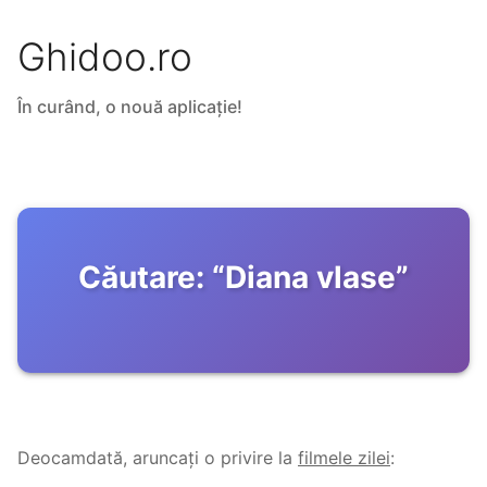
Ghidoo.ro
În curând, o nouă aplicație!
Căutare:
“
Diana vlase
”
Deocamdată, aruncați o privire la
filmele zilei
: