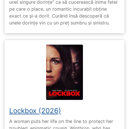
unei singure dorințe” ca să cucerească inima fetei
pe care o place, un romantic incurabil obține
exact ce și-a dorit. Curând însă descoperă că
unele dorințe vin cu un preț sumbru și sinistru.
Lockbox (2026)
A woman puts her life on the line to protect her
troubled, enigmatic cousin, Winthrop, who has