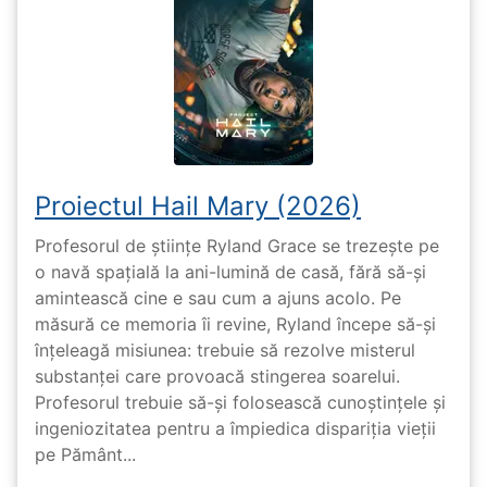
Proiectul Hail Mary (2026)
Profesorul de științe Ryland Grace se trezește pe
o navă spațială la ani-lumină de casă, fără să-și
amintească cine e sau cum a ajuns acolo. Pe
măsură ce memoria îi revine, Ryland începe să-și
înțeleagă misiunea: trebuie să rezolve misterul
substanței care provoacă stingerea soarelui.
Profesorul trebuie să-și folosească cunoștințele și
ingeniozitatea pentru a împiedica dispariția vieții
pe Pământ...