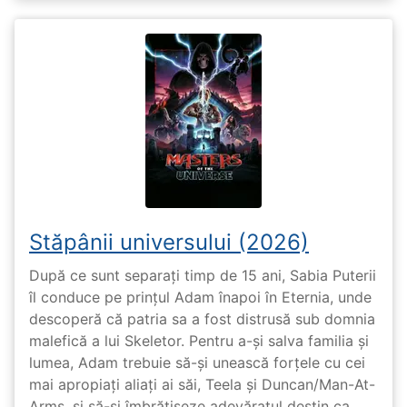
Stăpânii universului (2026)
După ce sunt separați timp de 15 ani, Sabia Puterii
îl conduce pe prințul Adam înapoi în Eternia, unde
descoperă că patria sa a fost distrusă sub domnia
malefică a lui Skeletor. Pentru a-și salva familia și
lumea, Adam trebuie să-și unească forțele cu cei
mai apropiați aliați ai săi, Teela și Duncan/Man-At-
Arms, și să-și îmbrățișeze adevăratul destin ca