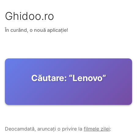
Ghidoo.ro
În curând, o nouă aplicație!
Căutare:
“
Lenovo
”
Deocamdată, aruncați o privire la
filmele zilei
: