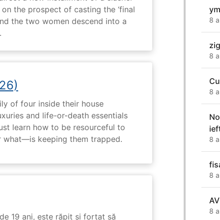
ym
 on the prospect of casting the ‘final
8 a
, and the two women descend into a
.
zi
8 a
Cu
26)
8 a
ly of four inside their house
uxuries and life-or-death essentials
No
ust learn how to be resourceful to
ie
 what—is keeping them trapped.
8 a
fi
8 a
AV
8 a
e 19 ani, este răpit și forțat să