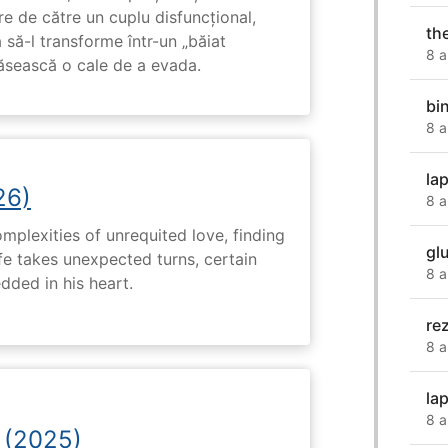
e de către un cuplu disfuncțional,
th
 să-l transforme într-un „băiat
8 a
ăsească o cale de a evada.
bi
8 a
la
26)
8 a
plexities of unrequited love, finding
gl
fe takes unexpected turns, certain
8 a
ded in his heart.
re
8 a
la
8 a
 (2025)