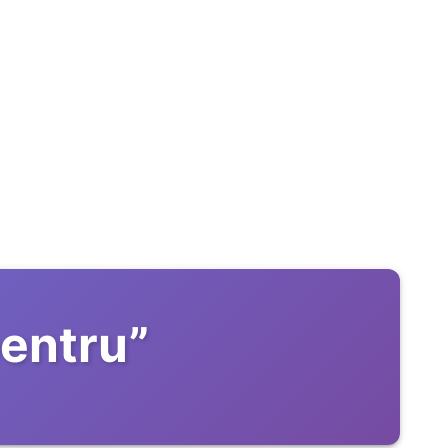
pentru
”