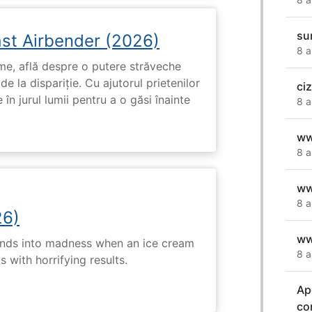
su
ast Airbender (2026)
8 a
ume, află despre o putere străveche
de la dispariție. Cu ajutorul prietenilor
ci
e în jurul lumii pentru a o găsi înainte
8 a
ww
8 a
ww
8 a
26)
ww
ends into madness when an ice cream
8 a
 with horrifying results.
Ap
co