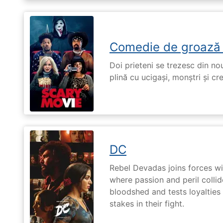
Comedie de groază
Doi prieteni se trezesc din no
plină cu ucigași, monștri și cr
DC
Rebel Devadas joins forces w
where passion and peril collid
bloodshed and tests loyalties
stakes in their fight.