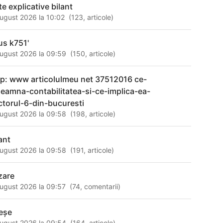
te explicative bilant
ugust 2026 la 10:02
(
123
,
articole
)
us k751'
ugust 2026 la 09:59
(
150
,
articole
)
tp: www articolulmeu net 37512016 ce-
seamna-contabilitatea-si-ce-implica-ea-
ctorul-6-din-bucuresti
ugust 2026 la 09:58
(
198
,
articole
)
ant
ugust 2026 la 09:58
(
191
,
articole
)
zare
ugust 2026 la 09:57
(
74
,
comentarii
)
reșe
ugust 2026 la 09:54
(
164
,
articole
)