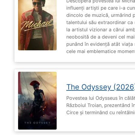
Descoperă povestea lui Michae
influenți artiști pe care i-a c
dincolo de muzică, urmărind p
talentului său extraordinar ca 
la artistul vizionar a cărui am
neobosită de a deveni cel mai
punând în evidență atât viața s
cele mai emblematice momente 
The Odyssey (2026
Povestea lui Odysseus în călă
Războiul Troian, prezentând în
Circe și terminând cu reîntâln