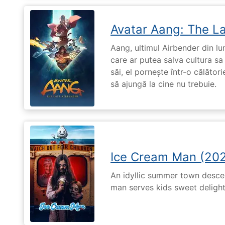
Avatar Aang: The L
Aang, ultimul Airbender din l
care ar putea salva cultura sa 
săi, el pornește într-o călători
să ajungă la cine nu trebuie.
Ice Cream Man (20
An idyllic summer town desc
man serves kids sweet delights