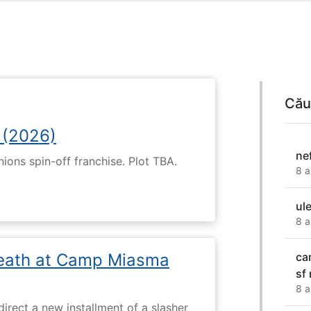
Cău
 (2026)
nef
nions spin-off franchise. Plot TBA.
8 a
ul
8 a
eath at Camp Miasma
ca
sf
8 a
direct a new installment of a slasher