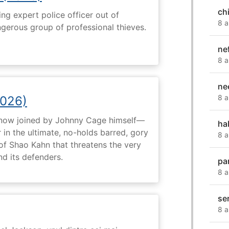
ch
ng expert police officer out of
8 a
ngerous group of professional thieves.
nef
8 a
ne
8 a
2026)
now joined by Johnny Cage himself—
ha
 in the ultimate, no-holds barred, gory
8 a
 of Shao Kahn that threatens the very
nd its defenders.
par
8 a
se
8 a