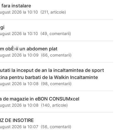
 fara instalare
ugust 2026 la 10:10
(
211
,
articole
)
ggi
ugust 2026 la 10:10
(
49
,
comentarii
)
m obÈ›ii un abdomen plat
ugust 2026 la 10:09
(
66
,
comentarii
)
utati la inceput de an la incaltamintea de sport
ftina pentru barbati de la Walkin Incaltaminte
ugust 2026 la 10:08
(
98
,
comentarii
)
sa de magazie in eBON CONSUMxcel
ugust 2026 la 10:08
(
140
,
articole
)
IZ DE INSOTIRE
ugust 2026 la 10:07
(
56
,
comentarii
)