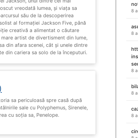
l Jackson, unul dintre cei mai
no
unoscut vreodată lumea, și viața sa
8 a
arcursul său de la descoperirea
solist al formației Jackson Five, până
as
biție creativă a alimentat o căutare
8 a
 mare artist de divertisment din lume,
a din afara scenei, cât și unele dintre
ht
din cariera sa solo de la începuturi.
in
se
8 a
bil
)
8 a
toria sa periculoasă spre casă după
tâlnirile sale cu Polyphemus, Sirenele,
ca
irea cu soția sa, Penelope.
8 a
ci
8 a