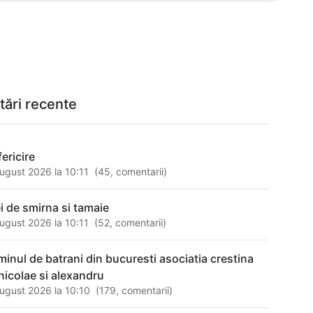
tări recente
ericire
ugust 2026 la 10:11
(
45
,
comentarii
)
ei de smirna si tamaie
ugust 2026 la 10:11
(
52
,
comentarii
)
minul de batrani din bucuresti asociatia crestina
 nicolae si alexandru
ugust 2026 la 10:10
(
179
,
comentarii
)