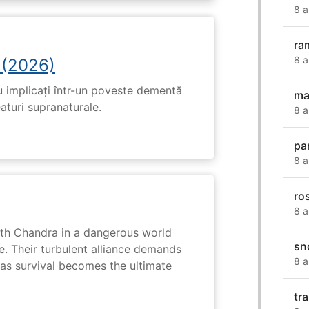
8 a
ra
8 a
 (2026)
u implicați într-un poveste dementă
ma
eaturi supranaturale.
8 a
pa
8 a
ro
8 a
ith Chandra in a dangerous world
sn
e. Their turbulent alliance demands
8 a
 as survival becomes the ultimate
tr