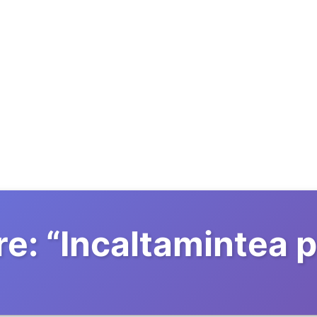
re:
“
Incaltamintea 