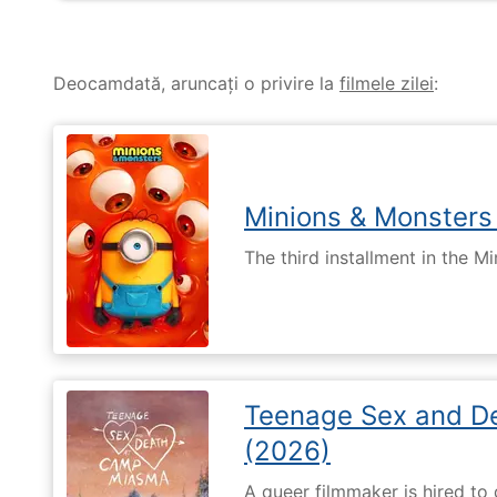
Deocamdată, aruncați o privire la
filmele zilei
:
Minions & Monsters
The third installment in the Mi
Teenage Sex and D
(2026)
A queer filmmaker is hired to 