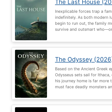
The Last House (20
Inexplicable forces trap a fami
indefinitely. As both modern l
begin to run out, the family m
survive and outsmart who—or
The Odyssey (2026
Based on the Ancient Greek ep
Odysseus sets sail for Ithaca,
his journey home is far more t
must face deadly monsters an