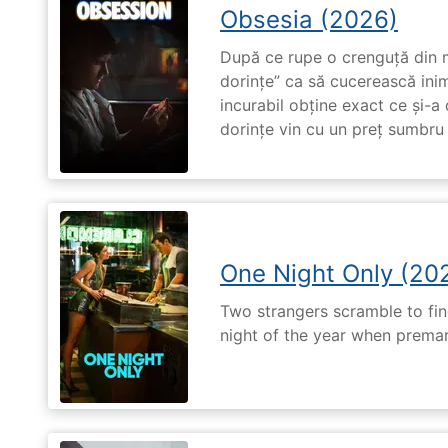
Obsesia (2026)
După ce rupe o crenguță din m
dorințe” ca să cucerească ini
incurabil obține exact ce și-a
dorințe vin cu un preț sumbru ș
One Night Only (20
Two strangers scramble to fi
night of the year when premari