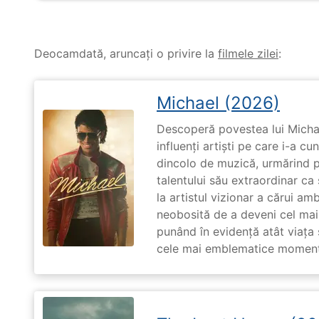
Deocamdată, aruncați o privire la
filmele zilei
:
Michael (2026)
Descoperă povestea lui Michae
influenți artiști pe care i-a c
dincolo de muzică, urmărind p
talentului său extraordinar ca 
la artistul vizionar a cărui am
neobosită de a deveni cel mai
punând în evidență atât viața s
cele mai emblematice momente 