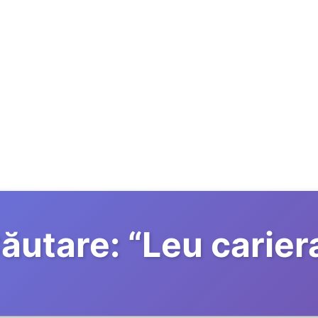
ăutare:
“
Leu carier