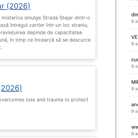
ar (2026)
di
misterios smulge Strada Stejar dintr-o
9 a
ză întregul cartier într-un loc straniu,
praviețuirea depinde de capacitatea
VE
nă, în timp ce încearcă să se descurce
9 a
.
cu
9 a
MI
(2026)
9 a
 overcomes loss and trauma to protect
an
9 a
ww
9 a