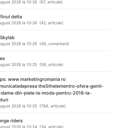
ugust 2026 la 10:26
(
97
,
articole
)
finul delta
ugust 2026 la 10:26
(
42
,
articole
)
 Skylab
ugust 2026 la 10:26
(
49
,
comentarii
)
rex
ugust 2026 la 10:25
(
58
,
articole
)
tps: www marketingromania ro
municatedepresa the5thelementro-ofera-genti-
-dama-din-piele-la-moda-pentru-2016-la-
eturi
ugust 2026 la 10:25
(
786
,
articole
)
ange riders
ugust 2026 la 10:24
(
34
,
articole
)