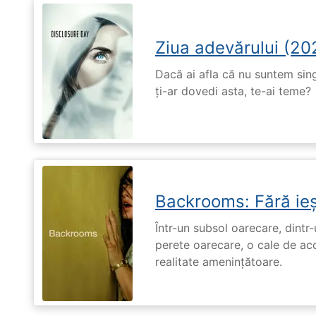
Ziua adevărului (20
Dacă ai afla că nu suntem singu
ți-ar dovedi asta, te-ai teme?
Backrooms: Fără ieș
Într-un subsol oarecare, dint
perete oarecare, o cale de ac
realitate amenințătoare.