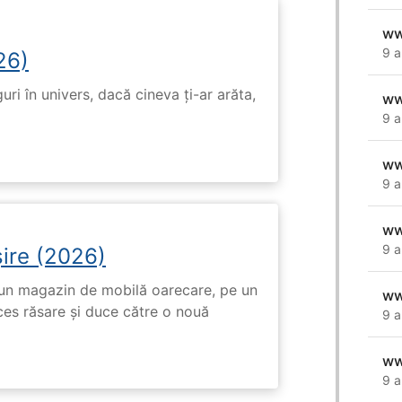
ww
9 a
26)
ri în univers, dacă cineva ți-ar arăta,
ww
9 a
ww
9 a
ww
9 a
ire (2026)
r-un magazin de mobilă oarecare, pe un
ww
ces răsare și duce către o nouă
9 a
ww
9 a