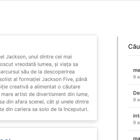
Cău
l Jackson, unul dintre cei mai
unoscut vreodată lumea, și viața sa
me
arcursul său de la descoperirea
9 a
solist al formației Jackson Five, până
biție creativă a alimentat o căutare
De
 mare artist de divertisment din lume,
9 a
a din afara scenei, cât și unele dintre
din cariera sa solo de la începuturi.
int
9 a
ma