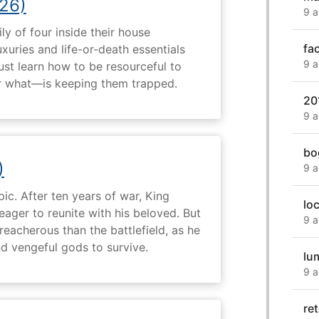
26)
9 a
ly of four inside their house
fac
uxuries and life-or-death essentials
9 a
ust learn how to be resourceful to
 what—is keeping them trapped.
20
9 a
bo
)
9 a
ic. After ten years of war, King
lo
 eager to reunite with his beloved. But
9 a
reacherous than the battlefield, as he
d vengeful gods to survive.
lu
9 a
re