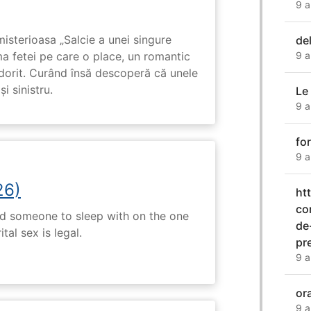
9 a
isterioasa „Salcie a unei singure
del
ma fetei pe care o place, un romantic
9 a
 dorit. Curând însă descoperă că unele
i sinistru.
Le
9 a
fo
9 a
26)
ht
co
nd someone to sleep with on the one
de
tal sex is legal.
pr
9 a
or
9 a