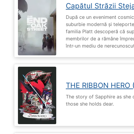
Capătul Străzii Stej
După ce un eveniment cosmic 
suburbie modernă și teleportea
familia Platt descoperă că su
membrilor de a rămâne împreu
într-un mediu de nerecunoscut
THE RIBBON HERO 
The story of Sapphire as she
those she holds dear.