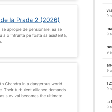
vra
9 a
 de la Prada 2 (2026)
ma
 se apropie de pensionare, ea se
9 a
 a o înfrunta pe fosta sa asistentă,
.
ba
9 a
an
9 a
12
ith Chandra in a dangerous world
9 a
e. Their turbulent alliance demands
 as survival becomes the ultimate
la
9 a