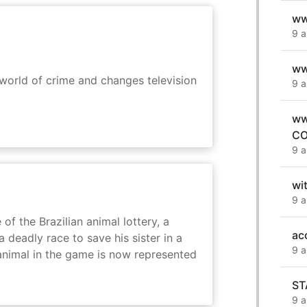
ww
9 a
ww
rworld of crime and changes television
9 a
ww
CO
9 a
wit
9 a
 of the Brazilian animal lottery, a
ac
deadly race to save his sister in a
9 a
animal in the game is now represented
ST
9 a