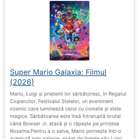
Super Mario Galaxia: Filmul
(2026)
Mario, Luigi și prietenii lor sărbătoresc, în Regatul
Ciupercilor, Festivalul Stelelor, un eveniment
cosmic care luminează cerul cu comete și stele
magice. Sărbătoarea este însă întreruptă brutal
când Bowser Jr. atacă și o răpește pe prinţesa
Rosalina.Pentru a o salva, Mario pornește într-o
aventură prin galaxie, ajutat de fratele său Luigi,