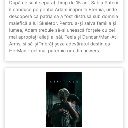
După ce sunt separați timp de 15 ani, Sabia Puterii
îl conduce pe prințul Adam înapoi în Eternia, unde
descoperă că patria sa a fost distrusă sub domnia
malefică a lui Skeletor. Pentru a-și salva familia și
lumea, Adam trebuie să-și unească forțele cu cei
mai apropiați aliați ai săi, Teela și Duncan/Man-At-
Arms, și să-și îmbrățișeze adevăratul destin ca
He-Man - cel mai puternic om din univers.