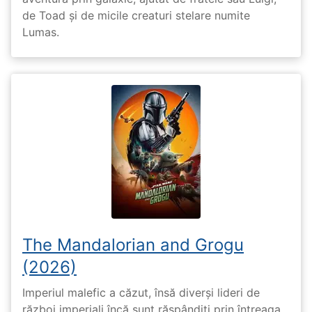
de Toad și de micile creaturi stelare numite
Lumas.
The Mandalorian and Grogu
(2026)
Imperiul malefic a căzut, însă diverși lideri de
război imperiali încă sunt răspândiți prin întreaga