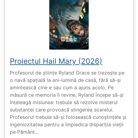
Proiectul Hail Mary (2026)
Profesorul de științe Ryland Grace se trezește pe
o navă spațială la ani-lumină de casă, fără să-și
amintească cine e sau cum a ajuns acolo. Pe
măsură ce memoria îi revine, Ryland începe să-și
înțeleagă misiunea: trebuie să rezolve misterul
substanței care provoacă stingerea soarelui.
Profesorul trebuie să-și folosească cunoștințele și
ingeniozitatea pentru a împiedica dispariția vieții
pe Pământ...