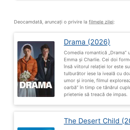
Deocamdată, aruncați o privire la
filmele zilei
:
Drama (2026)
Comedia romantică „Drama” u
Emma și Charlie. Cei doi forme
însă viitorul relației lor este 
tulburător iese la iveală cu do
umor și ironie, filmul explore
oarbă” în timp ce tânărul cupl
prietenie să treacă de impas.
The Desert Child (