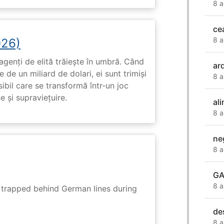
8 a
ce
8 a
026)
genți de elită trăiește în umbră. Când
ar
de un miliard de dolari, ei sunt trimiși
8 a
ibil care se transformă într-un joc
e și supraviețuire.
al
8 a
ne
8 a
G
8 a
s trapped behind German lines during
de
8 a