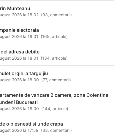
rin Munteanu
ugust 2026 la 18:02
(
93
,
comentarii
)
mpanie electorala
ugust 2026 la 18:01
(
165
,
articole
)
del adresa debite
ugust 2026 la 18:01
(
134
,
articole
)
mulet orgie la targu jiu
ugust 2026 la 18:00
(
77
,
comentarii
)
artamente de vanzare 2 camere, zona Colentina
Fundeni Bucuresti
ugust 2026 la 18:00
(
144
,
articole
)
de o plesnesti si unde crapa
ugust 2026 la 17:59
(
33
,
comentarii
)