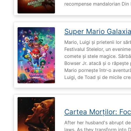
recompense mandalorian Din Dj
Super Mario Galaxia
Mario, Luigi și prietenii lor să
Festivalul Stelelor, un evenim
comete și stele magice. Sărbă
Bowser Jr. atacă și o răpește 
Mario pornește într-o aventură
Luigi, de Toad și de micile cr
Cartea Morților: Foc
After her husband's abrupt de
laws. As they transform into 