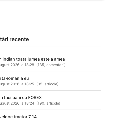
tări recente
lm indian toata lumea este a amea
ugust 2026 la 18:28
(
135
,
comentarii
)
rtaRomania eu
ugust 2026 la 18:25
(
35
,
articole
)
m faci bani cu FOREX
ugust 2026 la 18:24
(
190
,
articole
)
velope tractor 7 14