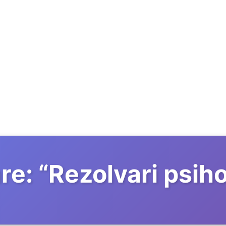
re:
“
Rezolvari psih