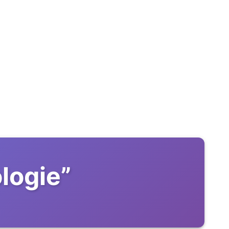
ologie
”