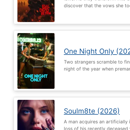
discover that the vows she too
One Night Only (20
Two strangers scramble to fi
night of the year when premari
Soulm8te (2026)
A man acquires an artificially 
loss of his recently deceased 