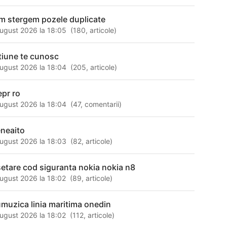
m stergem pozele duplicate
ugust 2026 la 18:05
(
180
,
articole
)
tiune te cunosc
ugust 2026 la 18:04
(
205
,
articole
)
epr ro
ugust 2026 la 18:04
(
47
,
comentarii
)
neaito
ugust 2026 la 18:03
(
82
,
articole
)
setare cod siguranta nokia nokia n8
ugust 2026 la 18:02
(
89
,
articole
)
muzica linia maritima onedin
ugust 2026 la 18:02
(
112
,
articole
)