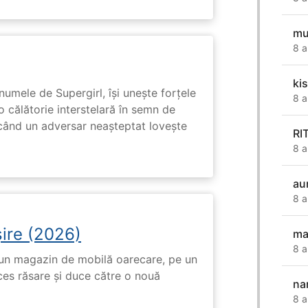
mu
8 a
ki
numele de Supergirl, își unește forțele
8 a
o călătorie interstelară în semn de
 când un adversar neașteptat lovește
RI
8 a
aur
8 a
ire (2026)
ma
8 a
r-un magazin de mobilă oarecare, pe un
ces răsare și duce către o nouă
na
8 a