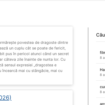
Cău
rmărește povestea de dragoste dintre
ază un cuplu cât se poate de fericit,
fi
subit pus în pericol atunci când un secret
8 a
ar câteva zile înainte de nunta lor. Cu
ază sensul expresiei „dragostea e
Ha
u încearcă mai cu stângăcie, mai cu
8 a
cu
8 a
2026)
an