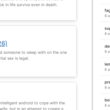
k in life survive even in death.
fa
8 a
su
8 a
26)
de
8 a
nd someone to sleep with on the one
tal sex is legal.
len
8 a
pr
8 a
bo
intelligent android to cope with the
8 a
wife, but in an attempt to create a