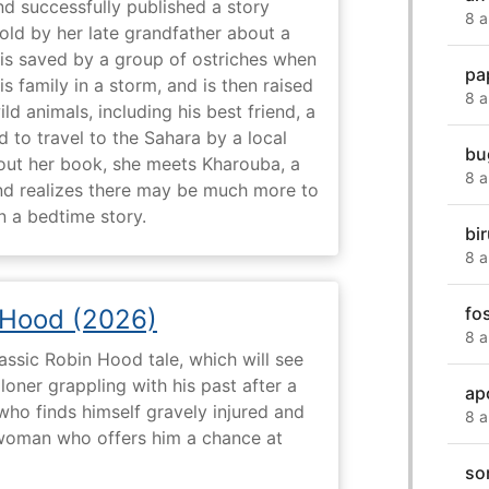
nd successfully published a story
8 a
old by her late grandfather about a
 is saved by a group of ostriches when
pa
 family in a storm, and is then raised
8 a
ld animals, including his best friend, a
d to travel to the Sahara by a local
bu
ut her book, she meets Kharouba, a
8 a
nd realizes there may be much more to
n a bedtime story.
bir
8 a
fo
 Hood (2026)
8 a
assic Robin Hood tale, which will see
loner grappling with his past after a
ap
who finds himself gravely injured and
8 a
 woman who offers him a chance at
so