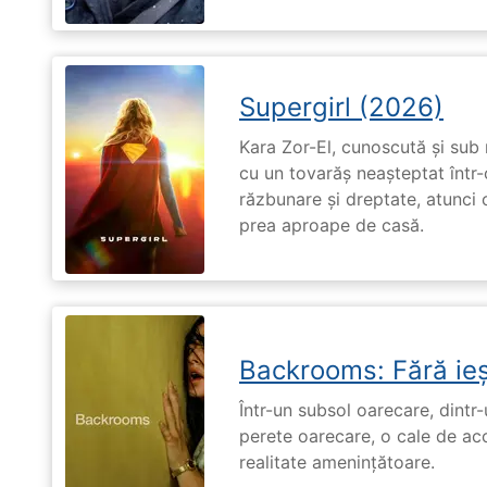
Supergirl (2026)
Kara Zor-El, cunoscută și sub 
cu un tovarăș neașteptat într-
răzbunare și dreptate, atunci
prea aproape de casă.
Backrooms: Fără ieș
Într-un subsol oarecare, dint
perete oarecare, o cale de ac
realitate amenințătoare.