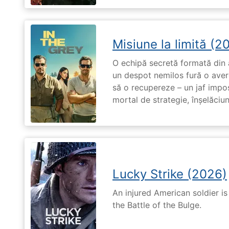
Misiune la limită (2
O echipă secretă formată din a
un despot nemilos fură o avere 
să o recupereze – un jaf impos
mortal de strategie, înșelăciun
Lucky Strike (2026)
An injured American soldier i
the Battle of the Bulge.