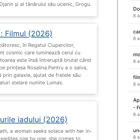
arin și al tânărului său ucenic, Grogu.
Do
8 a
ca
: Filmul (2026)
8 a
rbătoresc, în Regatul Ciupercilor,
ent cosmic care luminează cerul cu
mo
toarea este însă întreruptă brutal când
8 a
pe prinţesa Rosalina.Pentru a o salva,
 prin galaxie, ajutat de fratele său
fil
eaturi stelare numite Lumas.
8 a
Ap
- 
8 a
urile iadului (2026)
un
ath, a woman seeks solace with her in-
8 a
Deadites one by one, she comes to