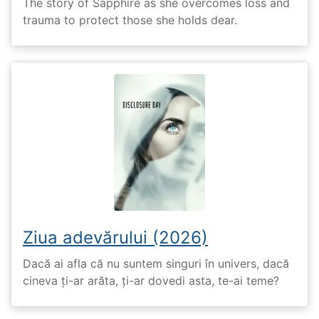
The story of Sapphire as she overcomes loss and
trauma to protect those she holds dear.
Ziua adevărului (2026)
Dacă ai afla că nu suntem singuri în univers, dacă
cineva ți-ar arăta, ți-ar dovedi asta, te-ai teme?