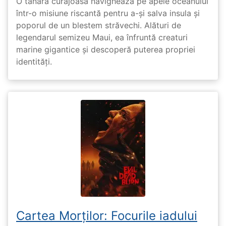
O tânără curajoasă navighează pe apele oceanului
într-o misiune riscantă pentru a-și salva insula și
poporul de un blestem străvechi. Alături de
legendarul semizeu Maui, ea înfruntă creaturi
marine gigantice și descoperă puterea propriei
identități.
Cartea Morților: Focurile iadului