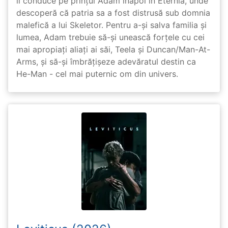
îl conduce pe prințul Adam înapoi în Eternia, unde
descoperă că patria sa a fost distrusă sub domnia
malefică a lui Skeletor. Pentru a-și salva familia și
lumea, Adam trebuie să-și unească forțele cu cei
mai apropiați aliați ai săi, Teela și Duncan/Man-At-
Arms, și să-și îmbrățișeze adevăratul destin ca
He-Man - cel mai puternic om din univers.