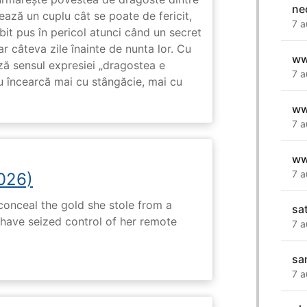
ne
ază un cuplu cât se poate de fericit,
7 a
subit pus în pericol atunci când un secret
ar câteva zile înainte de nunta lor. Cu
ww
ază sensul expresiei „dragostea e
7 a
u încearcă mai cu stângăcie, mai cu
ww
7 a
ww
7 a
2026)
onceal the gold she stole from a
sa
have seized control of her remote
7 a
sa
7 a