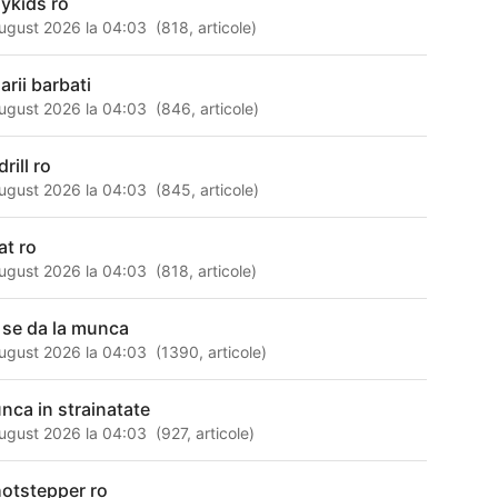
aykids ro
ugust 2026 la 04:03
(
818
,
articole
)
arii barbati
ugust 2026 la 04:03
(
846
,
articole
)
rill ro
ugust 2026 la 04:03
(
845
,
articole
)
at ro
ugust 2026 la 04:03
(
818
,
articole
)
 se da la munca
ugust 2026 la 04:03
(
1390
,
articole
)
nca in strainatate
ugust 2026 la 04:03
(
927
,
articole
)
otstepper ro