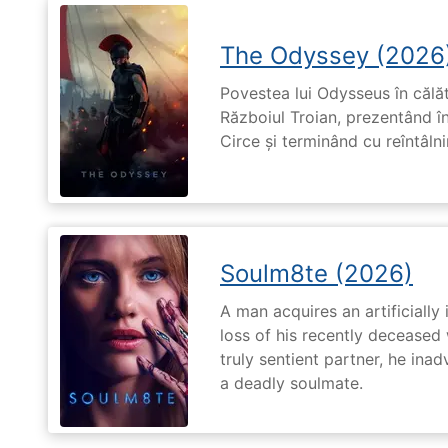
The Odyssey (2026
Povestea lui Odysseus în călă
Războiul Troian, prezentând în
Circe și terminând cu reîntâln
Soulm8te (2026)
A man acquires an artificially 
loss of his recently deceased 
truly sentient partner, he ina
a deadly soulmate.