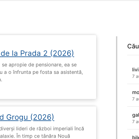
Cău
 de la Prada 2 (2026)
 se apropie de pensionare, ea se
li
 a o înfrunta pe fosta sa asistentă,
7 a
.
mo
7 a
ga
d Grogu (2026)
7 a
diverși lideri de război imperiali încă
galaxie. În timp ce tânăra Nouă
bi