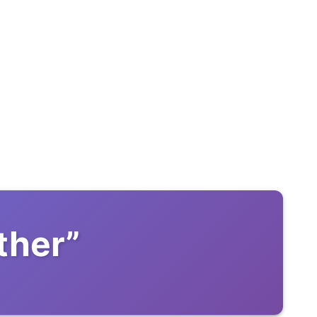
ther
”