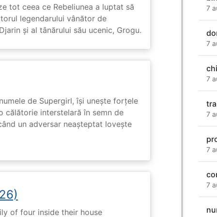
ze tot ceea ce Rebeliunea a luptat să
7 a
torul legendarului vânător de
arin și al tânărului său ucenic, Grogu.
do
7 a
ch
7 a
numele de Supergirl, își unește forțele
tr
o călătorie interstelară în semn de
7 a
 când un adversar neașteptat lovește
pr
7 a
co
7 a
26)
nu
ly of four inside their house