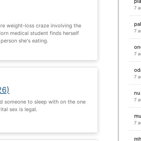
pl
7 a
pal
e weight-loss craze involving the
7 a
lorn medical student finds herself
 person she's eating.
ond
7 a
od
7 a
26)
nu
7 a
nd someone to sleep with on the one
tal sex is legal.
mu
7 a
mh