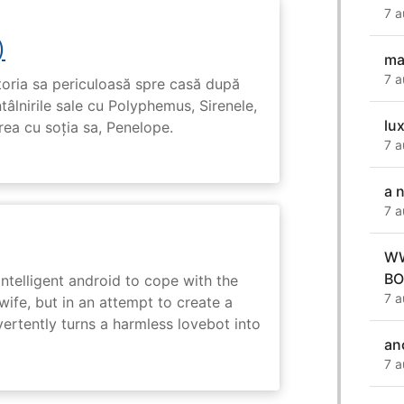
7 a
)
ma
7 a
toria sa periculoasă spre casă după
tâlnirile sale cu Polyphemus, Sirenele,
lux
irea cu soția sa, Penelope.
7 a
a 
7 a
WW
BO
intelligent android to cope with the
7 a
wife, but in an attempt to create a
dvertently turns a harmless lovebot into
an
7 a