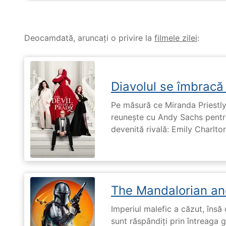
Deocamdată, aruncați o privire la
filmele zilei
:
Diavolul se îmbracă
Pe măsură ce Miranda Priestly
reunește cu Andy Sachs pentru
devenită rivală: Emily Charlton
The Mandalorian an
Imperiul malefic a căzut, însă 
sunt răspândiți prin întreaga 