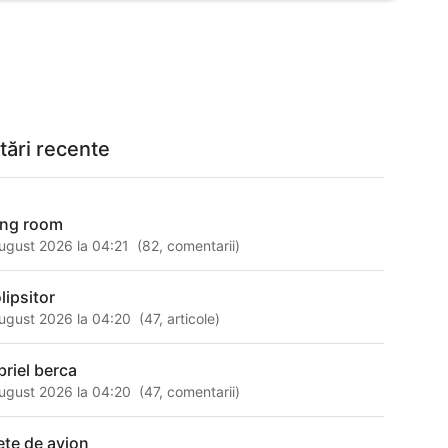
tări recente
ving room
ugust 2026 la 04:21
(
82
,
comentarii
)
lipsitor
ugust 2026 la 04:20
(
47
,
articole
)
briel berca
ugust 2026 la 04:20
(
47
,
comentarii
)
lete de avion