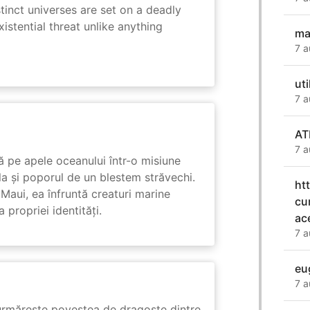
tinct universes are set on a deadly
istential threat unlike anything
ma
7 a
uti
7 a
AT
7 a
 pe apele oceanului într-o misiune
ula și poporul de un blestem străvechi.
ht
Maui, ea înfruntă creaturi marine
cu
propriei identități.
ac
7 a
eu
7 a
rmărește povestea de dragoste dintre