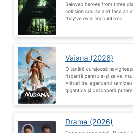
Beloved heroes from three dis
collision course and face an ex
they've ever encountered.
Vaiana (2026)
O tânără curajoasă navighează
riscantă pentru a-și salva ins
Alături de legendarul semizeu 
gigantice și descoperă puterea 
Drama (2026)
Comedia romantică „Drama” u