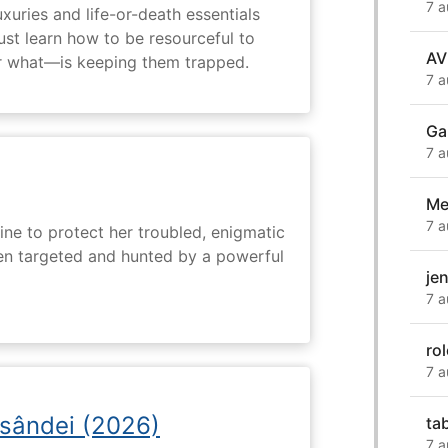
7 a
uxuries and life-or-death essentials
ust learn how to be resourceful to
AV
 what—is keeping them trapped.
7 a
Ga
7 a
Me
7 a
ine to protect her troubled, enigmatic
en targeted and hunted by a powerful
je
7 a
ro
7 a
osândei (2026)
ta
7 a