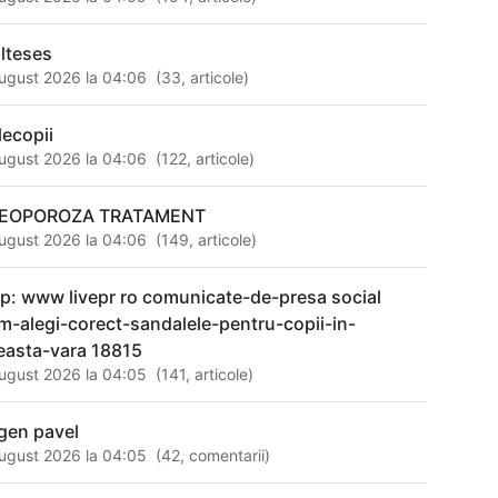
lteses
ugust 2026 la 04:06
(
33
,
articole
)
lecopii
ugust 2026 la 04:06
(
122
,
articole
)
EOPOROZA TRATAMENT
ugust 2026 la 04:06
(
149
,
articole
)
tp: www livepr ro comunicate-de-presa social
m-alegi-corect-sandalele-pentru-copii-in-
easta-vara 18815
ugust 2026 la 04:05
(
141
,
articole
)
gen pavel
ugust 2026 la 04:05
(
42
,
comentarii
)