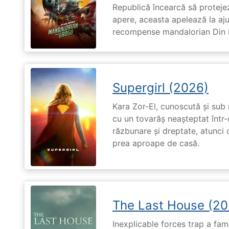
Republică încearcă să proteje
apere, aceasta apelează la aju
recompense mandalorian Din Dj
Supergirl (2026)
Kara Zor-El, cunoscută și sub 
cu un tovarăș neașteptat într-
răzbunare și dreptate, atunci
prea aproape de casă.
The Last House (20
Inexplicable forces trap a fami