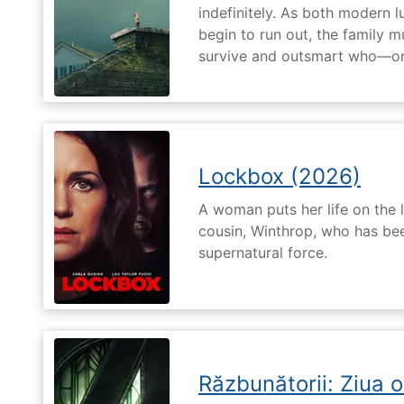
indefinitely. As both modern l
begin to run out, the family m
survive and outsmart who—or
Lockbox (2026)
A woman puts her life on the l
cousin, Winthrop, who has be
supernatural force.
Răzbunătorii: Ziua 