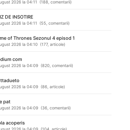
ugust 2026 la 04:11
(
188
,
comentarii
)
IZ DE INSOTIRE
ugust 2026 la 04:11
(
55
,
comentarii
)
me of Thrones Sezonul 4 episod 1
ugust 2026 la 04:10
(
177
,
articole
)
dium com
ugust 2026 la 04:09
(
820
,
comentarii
)
nttadueto
ugust 2026 la 04:09
(
86
,
articole
)
le pat
ugust 2026 la 04:09
(
36
,
comentarii
)
bla acoperis
ugust 2026 la 04:09
(
104
,
articole
)