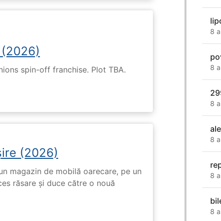
li
8 a
 (2026)
po
8 a
nions spin-off franchise. Plot TBA.
29
8 a
al
8 a
ire (2026)
re
r-un magazin de mobilă oarecare, pe un
8 a
ces răsare și duce către o nouă
bi
8 a