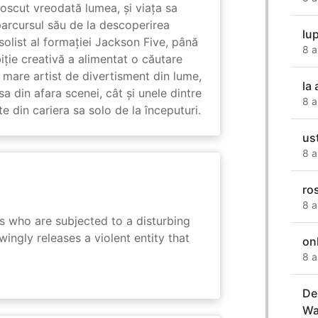
unoscut vreodată lumea, și viața sa
arcursul său de la descoperirea
lu
solist al formației Jackson Five, până
8 a
biție creativă a alimentat o căutare
 mare artist de divertisment din lume,
la 
a din afara scenei, cât și unele dintre
8 a
din cariera sa solo de la începuturi.
us
8 a
ro
8 a
s who are subjected to a disturbing
ingly releases a violent entity that
on
8 a
De
Wa