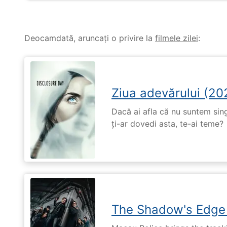
Deocamdată, aruncați o privire la
filmele zilei
:
Ziua adevărului (20
Dacă ai afla că nu suntem singu
ți-ar dovedi asta, te-ai teme?
The Shadow's Edge