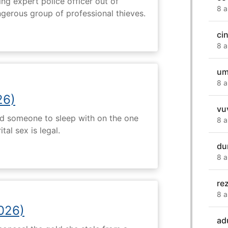
ng expert police officer out of
8 a
ngerous group of professional thieves.
ci
8 a
um
8 a
26)
vu
nd someone to sleep with on the one
8 a
tal sex is legal.
du
8 a
re
8 a
2026)
ad