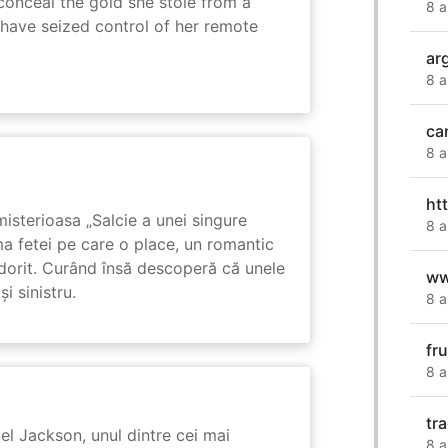
onceal the gold she stole from a
8 a
have seized control of her remote
ar
8 a
ca
8 a
ht
isterioasa „Salcie a unei singure
8 a
ma fetei pe care o place, un romantic
 dorit. Curând însă descoperă că unele
w
i sinistru.
8 a
fr
8 a
tr
l Jackson, unul dintre cei mai
8 a