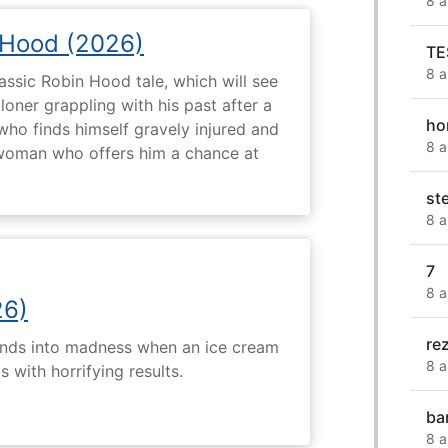
8 a
 Hood (2026)
TE
8 a
assic Robin Hood tale, which will see
loner grappling with his past after a
ho
who finds himself gravely injured and
8 a
 woman who offers him a chance at
st
8 a
7
8 a
26)
rez
ends into madness when an ice cream
8 a
 with horrifying results.
ba
8 a