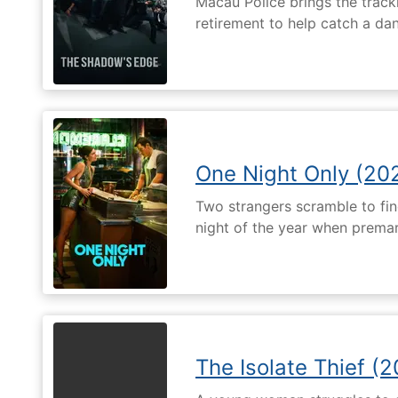
Macau Police brings the tracki
retirement to help catch a da
One Night Only (20
Two strangers scramble to fi
night of the year when premari
The Isolate Thief (