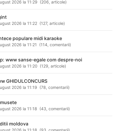
ugust 2026 la 11:29
(
206
,
articole
)
gint
ugust 2026 la 11:22
(
127
,
articole
)
ntece populare midi karaoke
ugust 2026 la 11:21
(
114
,
comentarii
)
tp: www sanse-egale com despre-noi
ugust 2026 la 11:20
(
129
,
articole
)
ww GHIDULCONCURS
ugust 2026 la 11:19
(
78
,
comentarii
)
umusete
ugust 2026 la 11:18
(
43
,
comentarii
)
aditii moldova
ugust 2026 la 11:18
(
93
,
comentarii
)