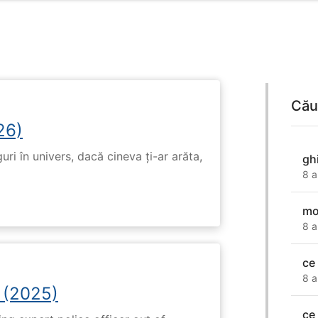
Cău
26)
ri în univers, dacă cineva ți-ar arăta,
gh
8 a
mo
8 a
ce
8 a
 (2025)
ce