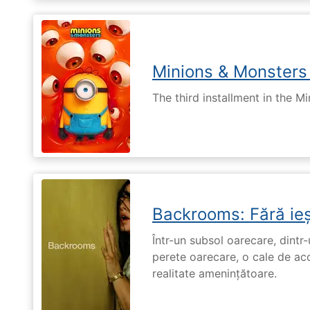
Minions & Monsters
The third installment in the Mi
Backrooms: Fără ieș
Într-un subsol oarecare, dint
perete oarecare, o cale de ac
realitate amenințătoare.