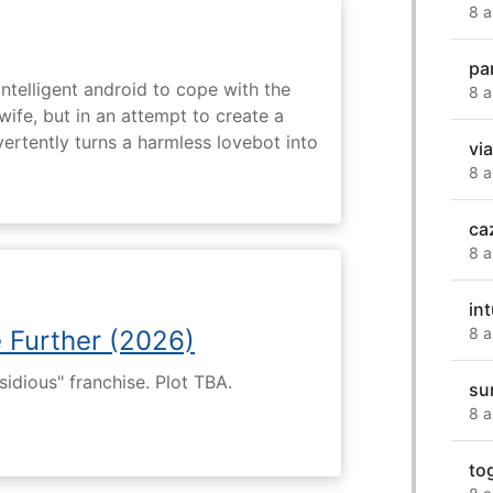
8 a
par
intelligent android to cope with the
8 a
wife, but in an attempt to create a
dvertently turns a harmless lovebot into
vi
8 a
ca
8 a
in
8 a
e Further (2026)
nsidious" franchise. Plot TBA.
su
8 a
to