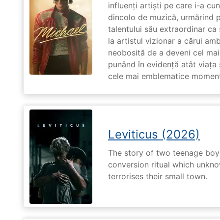
influenți artiști pe care i-a c
dincolo de muzică, urmărind p
talentului său extraordinar ca 
la artistul vizionar a cărui am
neobosită de a deveni cel mai
punând în evidență atât viața s
cele mai emblematice momente 
Leviticus (2026)
The story of two teenage boy
conversion ritual which unknow
terrorises their small town.