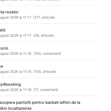
pta rozelor
ugust 2026 la 11:17
(
271
,
articole
)
altii
ugust 2026 la 11:17
(
38
,
articole
)
turoi
ugust 2026 la 11:16
(
100
,
comentarii
)
se
ugust 2026 la 11:16
(
155
,
articole
)
ly4booking
ugust 2026 la 11:16
(
71
,
comentarii
)
scopera pantofii pentru barbati ieftini de la
lkin Incaltaminte