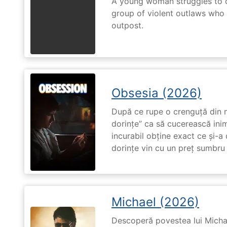
A young woman struggles to c
group of violent outlaws who 
outpost.
Obsesia (2026)
După ce rupe o crenguță din m
dorințe” ca să cucerească ini
incurabil obține exact ce și-a
dorințe vin cu un preț sumbru ș
Michael (2026)
Descoperă povestea lui Michae