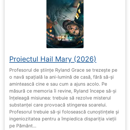
Proiectul Hail Mary (2026)
Profesorul de științe Ryland Grace se trezește pe
o navă spațială la ani-lumină de casă, fără să-și
amintească cine e sau cum a ajuns acolo. Pe
măsură ce memoria îi revine, Ryland începe să-și
înțeleagă misiunea: trebuie să rezolve misterul
substanței care provoacă stingerea soarelui.
Profesorul trebuie să-și folosească cunoștințele și
ingeniozitatea pentru a împiedica dispariția vieții
pe Pământ...