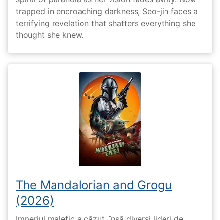
trapped in encroaching darkness, Seo-jin faces a
terrifying revelation that shatters everything she
thought she knew.
The Mandalorian and Grogu
(2026)
Imperiul malefic a căzut, însă diverși lideri de