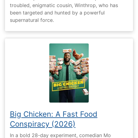
troubled, enigmatic cousin, Winthrop, who has
been targeted and hunted by a powerful
supernatural force.
Big Chicken: A Fast Food
Conspiracy (2026)
In a bold 28-day experiment, comedian Mo