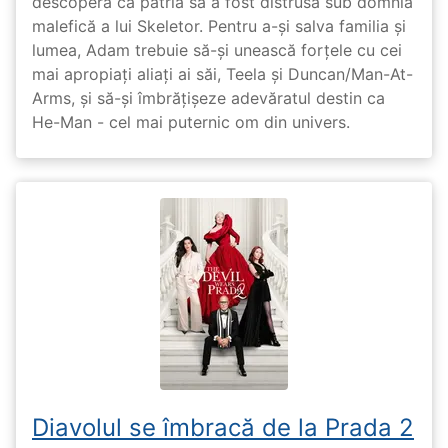
descoperă că patria sa a fost distrusă sub domnia
malefică a lui Skeletor. Pentru a-și salva familia și
lumea, Adam trebuie să-și unească forțele cu cei
mai apropiați aliați ai săi, Teela și Duncan/Man-At-
Arms, și să-și îmbrățișeze adevăratul destin ca
He-Man - cel mai puternic om din univers.
Diavolul se îmbracă de la Prada 2