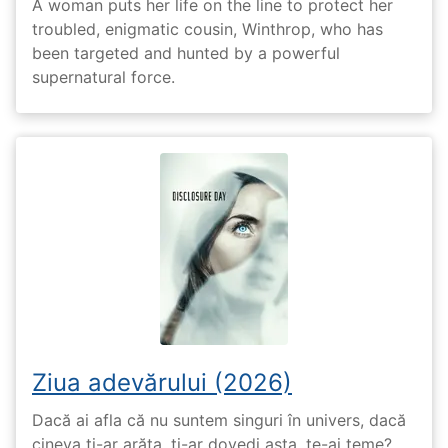
A woman puts her life on the line to protect her
troubled, enigmatic cousin, Winthrop, who has
been targeted and hunted by a powerful
supernatural force.
Ziua adevărului (2026)
Dacă ai afla că nu suntem singuri în univers, dacă
cineva ți-ar arăta, ți-ar dovedi asta, te-ai teme?