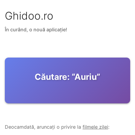
Ghidoo.ro
În curând, o nouă aplicație!
Căutare:
“
Auriu
”
Deocamdată, aruncați o privire la
filmele zilei
: