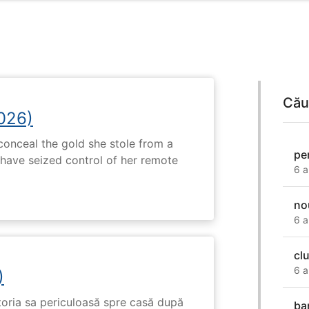
Cău
2026)
onceal the gold she stole from a
pe
have seized control of her remote
6 a
no
6 a
clu
6 a
)
toria sa periculoasă spre casă după
ba