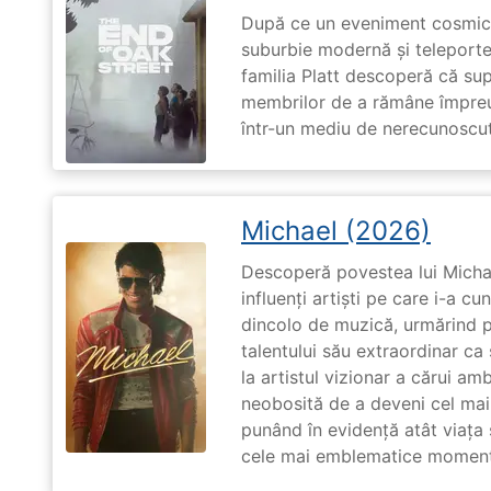
După ce un eveniment cosmic 
suburbie modernă și teleportea
familia Platt descoperă că su
membrilor de a rămâne împreu
într-un mediu de nerecunoscut
Michael (2026)
Descoperă povestea lui Michae
influenți artiști pe care i-a c
dincolo de muzică, urmărind p
talentului său extraordinar ca 
la artistul vizionar a cărui am
neobosită de a deveni cel mai
punând în evidență atât viața s
cele mai emblematice momente 