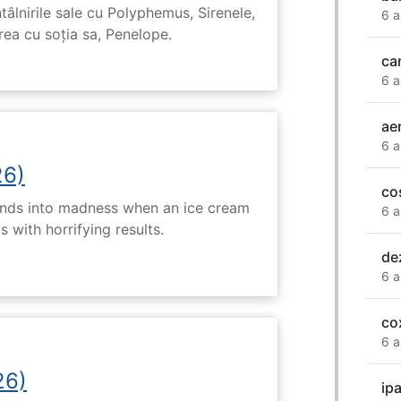
tâlnirile sale cu Polyphemus, Sirenele,
6 a
irea cu soția sa, Penelope.
ca
6 a
ae
6 a
26)
co
ends into madness when an ice cream
6 a
 with horrifying results.
de
6 a
co
6 a
26)
ip