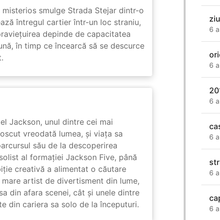
misterios smulge Strada Stejar dintr-o
zi
ză întregul cartier într-un loc straniu,
6 a
praviețuirea depinde de capacitatea
nă, în timp ce încearcă să se descurce
or
.
6 a
20
6 a
l Jackson, unul dintre cei mai
ca
unoscut vreodată lumea, și viața sa
6 a
arcursul său de la descoperirea
solist al formației Jackson Five, până
str
biție creativă a alimentat o căutare
6 a
 mare artist de divertisment din lume,
a din afara scenei, cât și unele dintre
ca
din cariera sa solo de la începuturi.
6 a