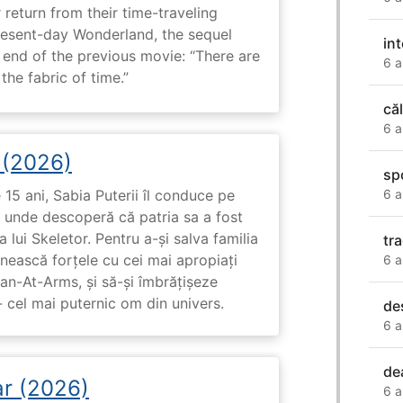
 return from their time-traveling
present-day Wonderland, the sequel
in
e end of the previous movie: “There are
6 a
he fabric of time.”
că
6 a
i (2026)
sp
6 a
15 ani, Sabia Puterii îl conduce pe
, unde descoperă că patria sa a fost
 lui Skeletor. Pentru a-și salva familia
tr
nească forțele cu cei mai apropiați
6 a
Man-At-Arms, și să-și îmbrățișeze
 cel mai puternic om din univers.
de
6 a
de
ar (2026)
6 a