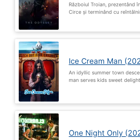
Războiul Troian, prezentând în
Circe și terminând cu reîntâln
Ice Cream Man (20
An idyllic summer town desc
man serves kids sweet delights
One Night Only (20