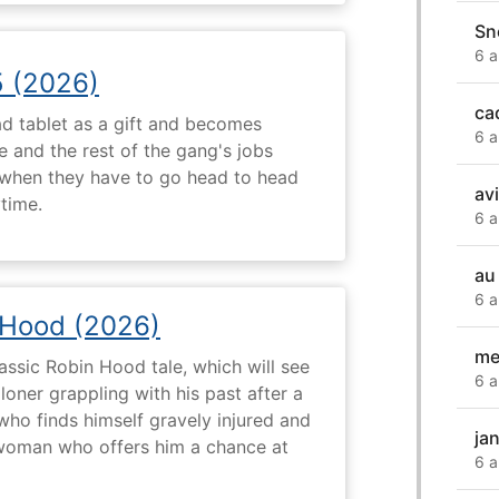
Sn
6 a
5 (2026)
ca
d tablet as a gift and becomes
6 a
 and the rest of the gang's jobs
when they have to go head to head
av
ytime.
6 a
au
6 a
 Hood (2026)
me
assic Robin Hood tale, which will see
6 a
loner grappling with his past after a
who finds himself gravely injured and
ja
 woman who offers him a chance at
6 a