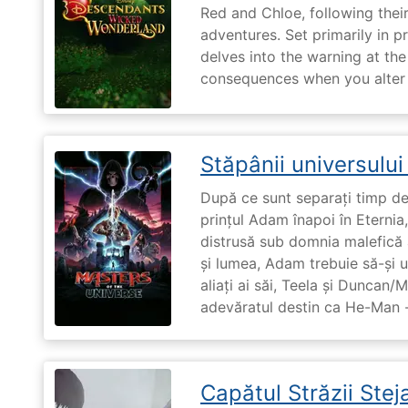
Red and Chloe, following their
adventures. Set primarily in 
delves into the warning at th
consequences when you alter t
Stăpânii universulu
După ce sunt separați timp de 
prințul Adam înapoi în Eternia
distrusă sub domnia malefică a
și lumea, Adam trebuie să-și u
aliați ai săi, Teela și Duncan/
adevăratul destin ca He-Man -
Capătul Străzii Stej