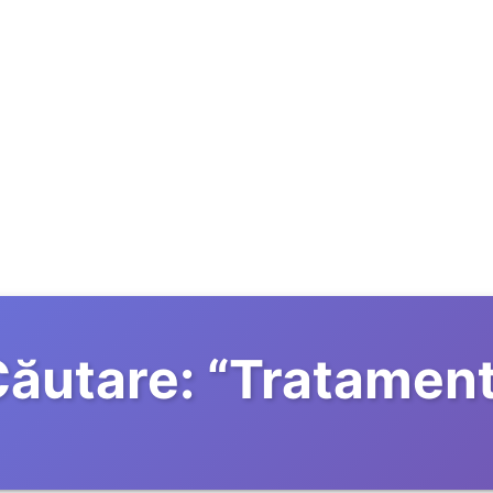
ăutare:
“
Tratamen