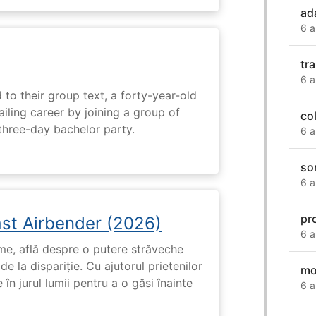
ad
6 a
tr
6 a
 to their group text, a forty-year-old
ailing career by joining a group of
co
three-day bachelor party.
6 a
so
6 a
pr
ast Airbender (2026)
6 a
ume, află despre o putere străveche
de la dispariție. Cu ajutorul prietenilor
mo
e în jurul lumii pentru a o găsi înainte
6 a