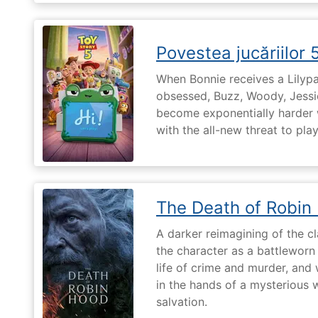
Povestea jucăriilor 
When Bonnie receives a Lilypa
obsessed, Buzz, Woody, Jessie
become exponentially harder 
with the all-new threat to pla
The Death of Robin
A darker reimagining of the cl
the character as a battleworn 
life of crime and murder, and 
in the hands of a mysterious
salvation.