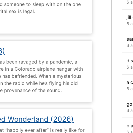
6 a
nd someone to sleep with on the one
tal sex is legal.
jil
6 a
sa
6 a
6)
di
 has been ravaged by a pandemic, a
6 a
e in a Colorado airplane hangar with
 has befriended. When a mysterious
a c
the radio while he’s flying his old
6 a
the provenance of the sound.
go
6 a
ed Wonderland (2026)
pl
“happily ever after” is really like for
6 a