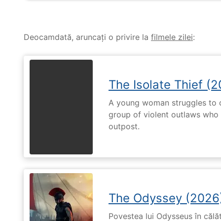
Deocamdată, aruncați o privire la
filmele zilei
:
The Isolate Thief (
A young woman struggles to c
group of violent outlaws who 
outpost.
The Odyssey (2026
Povestea lui Odysseus în călă