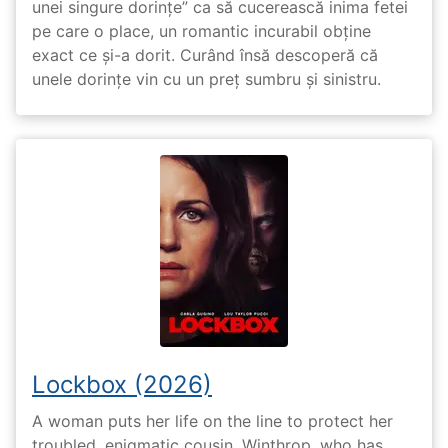
unei singure dorințe” ca să cucerească inima fetei
pe care o place, un romantic incurabil obține
exact ce și-a dorit. Curând însă descoperă că
unele dorințe vin cu un preț sumbru și sinistru.
Lockbox (2026)
A woman puts her life on the line to protect her
troubled, enigmatic cousin, Winthrop, who has