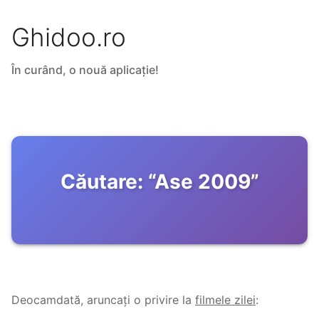
Ghidoo.ro
În curând, o nouă aplicație!
Căutare:
“
Ase 2009
”
Deocamdată, aruncați o privire la
filmele zilei
: