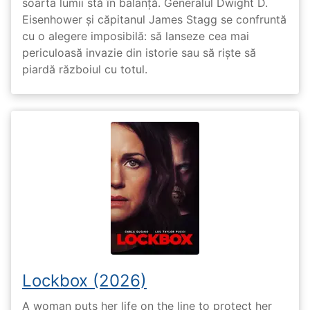
soarta lumii stă în balanță. Generalul Dwight D.
Eisenhower și căpitanul James Stagg se confruntă
cu o alegere imposibilă: să lanseze cea mai
periculoasă invazie din istorie sau să riște să
piardă războiul cu totul.
Lockbox (2026)
A woman puts her life on the line to protect her