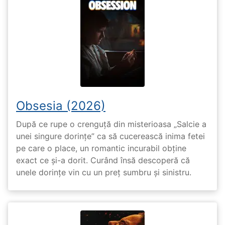
Obsesia (2026)
După ce rupe o crenguță din misterioasa „Salcie a
unei singure dorințe” ca să cucerească inima fetei
pe care o place, un romantic incurabil obține
exact ce și-a dorit. Curând însă descoperă că
unele dorințe vin cu un preț sumbru și sinistru.