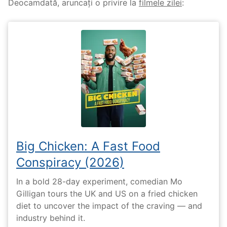
Deocamdată, aruncați o privire la
filmele zilei
:
Big Chicken: A Fast Food
Conspiracy (2026)
In a bold 28-day experiment, comedian Mo
Gilligan tours the UK and US on a fried chicken
diet to uncover the impact of the craving — and
industry behind it.