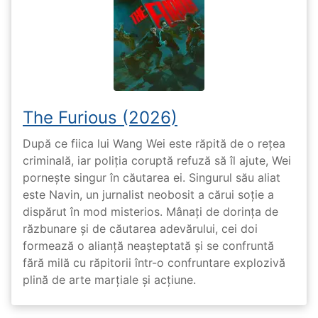
The Furious (2026)
După ce fiica lui Wang Wei este răpită de o rețea
criminală, iar poliția coruptă refuză să îl ajute, Wei
pornește singur în căutarea ei. Singurul său aliat
este Navin, un jurnalist neobosit a cărui soție a
dispărut în mod misterios. Mânați de dorința de
răzbunare și de căutarea adevărului, cei doi
formează o alianță neașteptată și se confruntă
fără milă cu răpitorii într-o confruntare explozivă
plină de arte marțiale și acțiune.