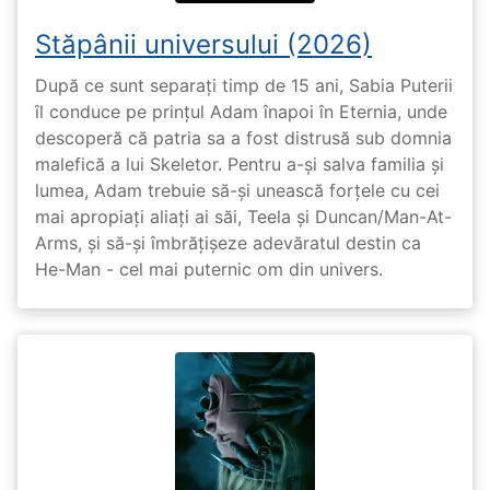
Stăpânii universului (2026)
După ce sunt separați timp de 15 ani, Sabia Puterii
îl conduce pe prințul Adam înapoi în Eternia, unde
descoperă că patria sa a fost distrusă sub domnia
malefică a lui Skeletor. Pentru a-și salva familia și
lumea, Adam trebuie să-și unească forțele cu cei
mai apropiați aliați ai săi, Teela și Duncan/Man-At-
Arms, și să-și îmbrățișeze adevăratul destin ca
He-Man - cel mai puternic om din univers.