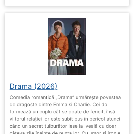
Drama (2026)
Comedia romantică „Drama” urmărește povestea
de dragoste dintre Emma și Charlie. Cei doi
formează un cuplu cât se poate de fericit, însă
viitorul relației lor este subit pus în pericol atunci
când un secret tulburător iese la iveală cu doar
câteva zile înainte de nunta lor. Cu umor și ironie,