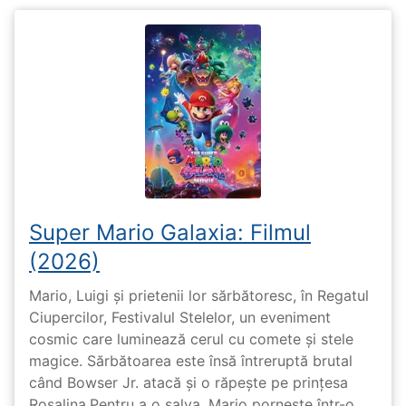
Super Mario Galaxia: Filmul
(2026)
Mario, Luigi și prietenii lor sărbătoresc, în Regatul
Ciupercilor, Festivalul Stelelor, un eveniment
cosmic care luminează cerul cu comete și stele
magice. Sărbătoarea este însă întreruptă brutal
când Bowser Jr. atacă și o răpește pe prinţesa
Rosalina.Pentru a o salva, Mario pornește într-o