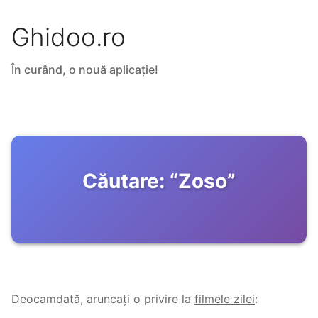
Ghidoo.ro
În curând, o nouă aplicație!
Căutare:
“
Zoso
”
Deocamdată, aruncați o privire la
filmele zilei
: