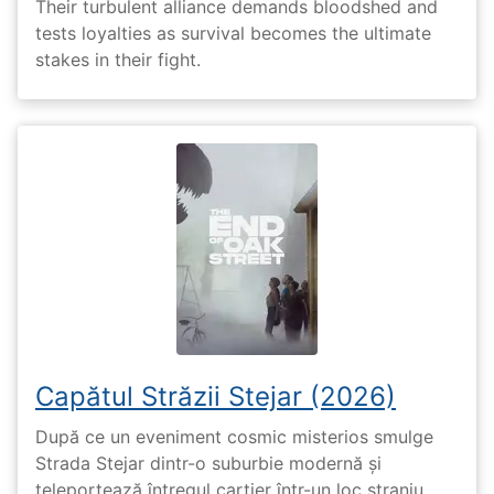
Their turbulent alliance demands bloodshed and
tests loyalties as survival becomes the ultimate
stakes in their fight.
Capătul Străzii Stejar (2026)
După ce un eveniment cosmic misterios smulge
Strada Stejar dintr-o suburbie modernă și
teleportează întregul cartier într-un loc straniu,