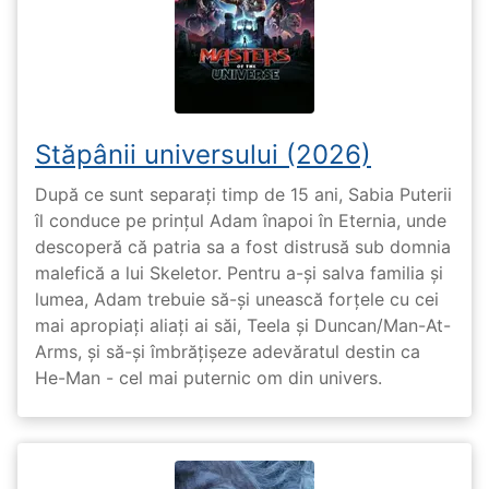
Stăpânii universului (2026)
După ce sunt separați timp de 15 ani, Sabia Puterii
îl conduce pe prințul Adam înapoi în Eternia, unde
descoperă că patria sa a fost distrusă sub domnia
malefică a lui Skeletor. Pentru a-și salva familia și
lumea, Adam trebuie să-și unească forțele cu cei
mai apropiați aliați ai săi, Teela și Duncan/Man-At-
Arms, și să-și îmbrățișeze adevăratul destin ca
He-Man - cel mai puternic om din univers.