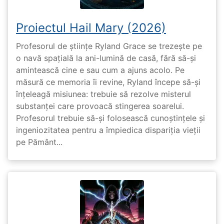
Proiectul Hail Mary (2026)
Profesorul de științe Ryland Grace se trezește pe
o navă spațială la ani-lumină de casă, fără să-și
amintească cine e sau cum a ajuns acolo. Pe
măsură ce memoria îi revine, Ryland începe să-și
înțeleagă misiunea: trebuie să rezolve misterul
substanței care provoacă stingerea soarelui.
Profesorul trebuie să-și folosească cunoștințele și
ingeniozitatea pentru a împiedica dispariția vieții
pe Pământ...