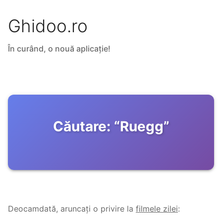
Ghidoo.ro
În curând, o nouă aplicație!
Căutare:
“
Ruegg
”
Deocamdată, aruncați o privire la
filmele zilei
: