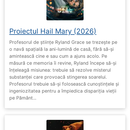
Proiectul Hail Mary (2026)
Profesorul de științe Ryland Grace se trezește pe
o navă spațială la ani-lumină de casă, fără să-și
amintească cine e sau cum a ajuns acolo. Pe
măsură ce memoria îi revine, Ryland începe să-și
înțeleagă misiunea: trebuie să rezolve misterul
substanței care provoacă stingerea soarelui.
Profesorul trebuie să-și folosească cunoștințele și
ingeniozitatea pentru a împiedica dispariția vieții
pe Pământ...