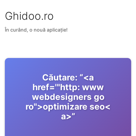
Ghidoo.ro
În curând, o nouă aplicație!
Căutare:
“
<a
href='"http: www
webdesigners go
ro">optimizare seo<
a>
”