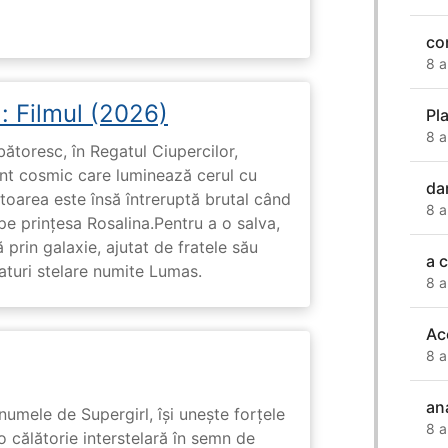
co
8 a
: Filmul (2026)
Pl
8 a
rbătoresc, în Regatul Ciupercilor,
ent cosmic care luminează cerul cu
da
toarea este însă întreruptă brutal când
8 a
pe prinţesa Rosalina.Pentru a o salva,
 prin galaxie, ajutat de fratele său
a 
eaturi stelare numite Lumas.
8 a
Ac
8 a
an
numele de Supergirl, își unește forțele
8 a
o călătorie interstelară în semn de