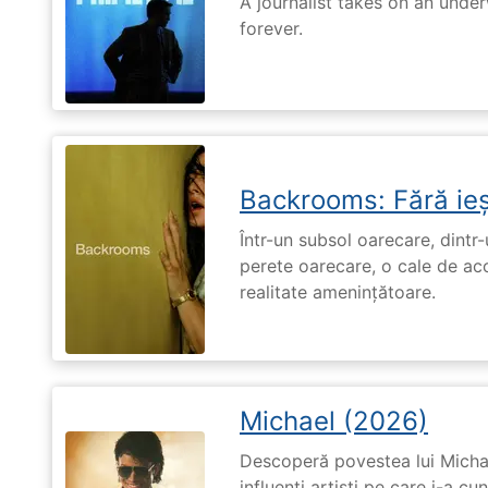
A journalist takes on an unde
forever.
Backrooms: Fără ieș
Într-un subsol oarecare, dint
perete oarecare, o cale de ac
realitate amenințătoare.
Michael (2026)
Descoperă povestea lui Michae
influenți artiști pe care i-a c