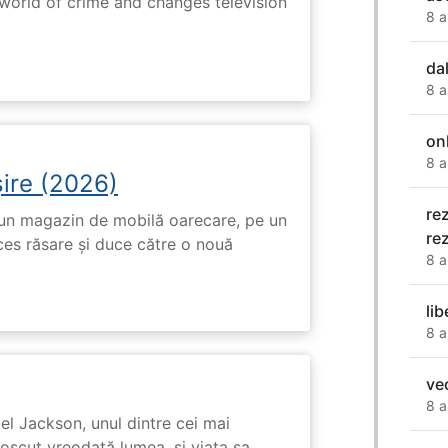
rworld of crime and changes television
8 a
da
8 a
on
8 a
ire (2026)
re
r-un magazin de mobilă oarecare, pe un
re
ces răsare și duce către o nouă
8 a
lib
8 a
ve
8 a
l Jackson, unul dintre cei mai
unoscut vreodată lumea, și viața sa