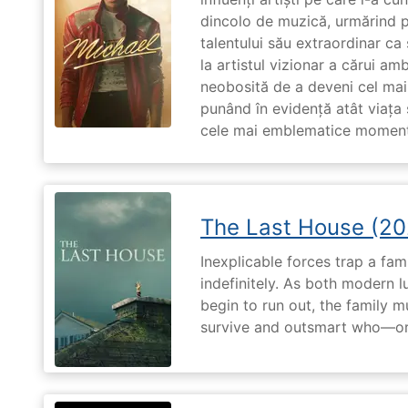
dincolo de muzică, urmărind p
talentului său extraordinar ca 
la artistul vizionar a cărui am
neobosită de a deveni cel mai
punând în evidență atât viața s
cele mai emblematice momente 
The Last House (20
Inexplicable forces trap a fami
indefinitely. As both modern l
begin to run out, the family m
survive and outsmart who—or