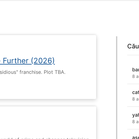
Cău
e Further (2026)
ba
nsidious" franchise. Plot TBA.
8 a
ca
8 a
ya
8 a
as