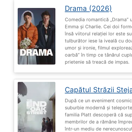
Drama (2026)
Comedia romantică „Drama” u
Emma și Charlie. Cei doi forme
însă viitorul relației lor este 
tulburător iese la iveală cu do
umor și ironie, filmul explore
oarbă” în timp ce tânărul cupl
prietenie să treacă de impas.
Capătul Străzii Stej
După ce un eveniment cosmic 
suburbie modernă și teleportea
familia Platt descoperă că su
membrilor de a rămâne împreu
într-un mediu de nerecunoscut