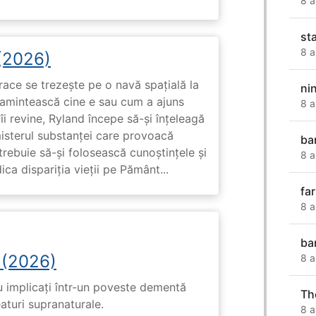
8 a
st
8 a
 (2026)
race se trezește pe o navă spațială la
ni
i amintească cine e sau cum a ajuns
8 a
i revine, Ryland începe să-și înțeleagă
misterul substanței care provoacă
ba
trebuie să-și folosească cunoștințele și
8 a
ca dispariția vieții pe Pământ...
fa
8 a
ba
 (2026)
8 a
u implicați într-un poveste dementă
Th
eaturi supranaturale.
8 a