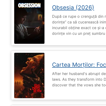
Obsesia (2026)
După ce rupe o crenguță din m
dorințe” ca să cucerească ini
incurabil obține exact ce și-a
dorințe vin cu un preț sumbru ș
Cartea Morților: Foc
After her husband's abrupt de
laws. As they transform into 
discover that the vows she too