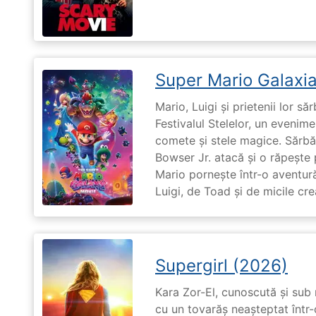
Super Mario Galaxia
Mario, Luigi și prietenii lor să
Festivalul Stelelor, un evenim
comete și stele magice. Sărbă
Bowser Jr. atacă și o răpește 
Mario pornește într-o aventură
Luigi, de Toad și de micile cr
Supergirl (2026)
Kara Zor-El, cunoscută și sub 
cu un tovarăș neașteptat într-