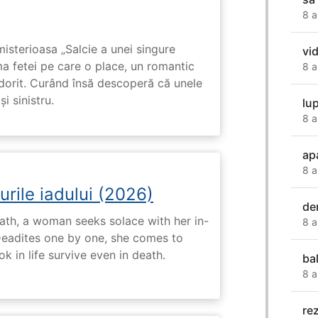
8 a
isterioasa „Salcie a unei singure
vi
ma fetei pe care o place, un romantic
8 a
 dorit. Curând însă descoperă că unele
i sinistru.
lu
8 a
ap
8 a
urile iadului (2026)
de
ath, a woman seeks solace with her in-
8 a
Deadites one by one, she comes to
k in life survive even in death.
ba
8 a
re