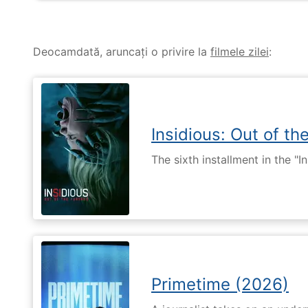
Deocamdată, aruncați o privire la
filmele zilei
:
Insidious: Out of th
The sixth installment in the "I
Primetime (2026)