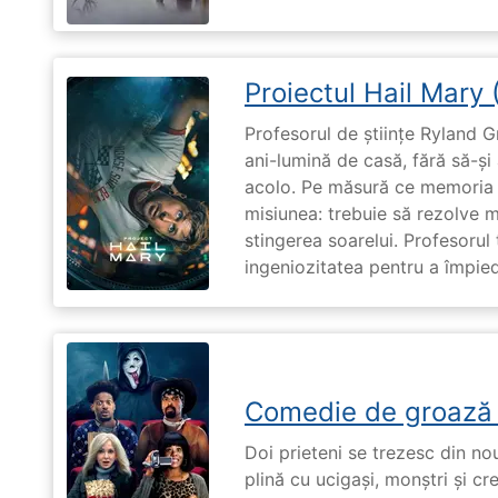
Proiectul Hail Mary
Profesorul de științe Ryland G
ani-lumină de casă, fără să-ș
acolo. Pe măsură ce memoria î
misiunea: trebuie să rezolve 
stingerea soarelui. Profesorul 
ingeniozitatea pentru a împiedi
Comedie de groază
Doi prieteni se trezesc din no
plină cu ucigași, monștri și cr