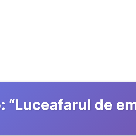
:
“
Luceafarul de e