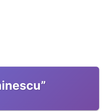
minescu
”