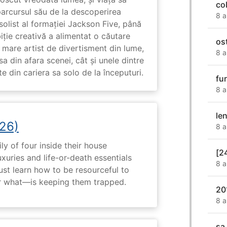
co
arcursul său de la descoperirea
8 a
solist al formației Jackson Five, până
biție creativă a alimentat o căutare
os
 mare artist de divertisment din lume,
8 a
a din afara scenei, cât și unele dintre
din cariera sa solo de la începuturi.
fu
8 a
le
26)
8 a
ly of four inside their house
[2
uxuries and life-or-death essentials
8 a
ust learn how to be resourceful to
 what—is keeping them trapped.
20
8 a
sa