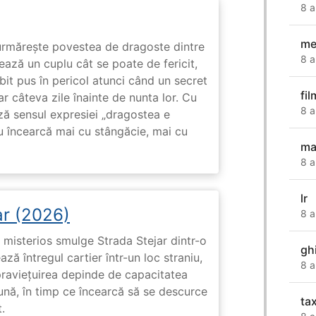
8 a
mea
rmărește povestea de dragoste dintre
8 a
ază un cuplu cât se poate de fericit,
subit pus în pericol atunci când un secret
fi
ar câteva zile înainte de nunta lor. Cu
8 a
ază sensul expresiei „dragostea e
u încearcă mai cu stângăcie, mai cu
ma
8 a
lr
ar (2026)
8 a
misterios smulge Strada Stejar dintr-o
gh
ză întregul cartier într-un loc straniu,
8 a
praviețuirea depinde de capacitatea
nă, în timp ce încearcă să se descurce
tax
.