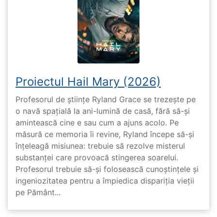
Proiectul Hail Mary (2026)
Profesorul de științe Ryland Grace se trezește pe
o navă spațială la ani-lumină de casă, fără să-și
amintească cine e sau cum a ajuns acolo. Pe
măsură ce memoria îi revine, Ryland începe să-și
înțeleagă misiunea: trebuie să rezolve misterul
substanței care provoacă stingerea soarelui.
Profesorul trebuie să-și folosească cunoștințele și
ingeniozitatea pentru a împiedica dispariția vieții
pe Pământ...