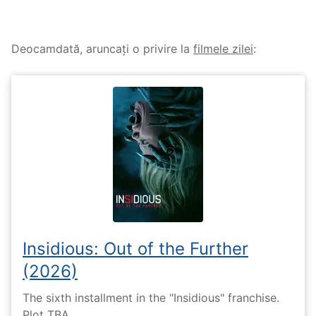
Deocamdată, aruncați o privire la
filmele zilei
:
Insidious: Out of the Further
(2026)
The sixth installment in the "Insidious" franchise.
Plot TBA.