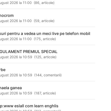
ugust 2026 la 11:00
(
86
,
articole
)
nocrom
ugust 2026 la 11:00
(
59
,
articole
)
nkuri pentru a vedea un meci live pe telefon mobil
ugust 2026 la 11:00
(
175
,
articole
)
GULAMENT PREMIUL SPECIAL
ugust 2026 la 10:59
(
125
,
articole
)
rbe
ugust 2026 la 10:59
(
144
,
comentarii
)
haela ganea
ugust 2026 la 10:59
(
187
,
articole
)
tp:www eslall com learn enghlis