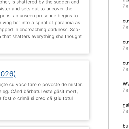
her, is shattered by the sudden and
7 a
sister and sets out to uncover the
eepens, an unseen presence begins to
cu
driving her into a spiral of paranoia as
7 a
rapped in encroaching darkness, Seo-
on that shatters everything she thought
cu
7 a
cu
7 a
2026)
W
tește cu voce tare o poveste de mister,
7 a
eleg. Când bărbatul este găsit mort,
 fost o crimă și cred că știu totul
ga
7 a
bu