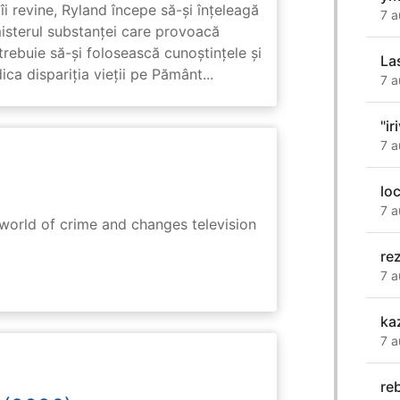
i revine, Ryland începe să-și înțeleagă
7 a
misterul substanței care provoacă
trebuie să-și folosească cunoștințele și
La
ca dispariția vieții pe Pământ...
7 a
"ir
7 a
lo
7 a
rworld of crime and changes television
re
7 a
ka
7 a
re