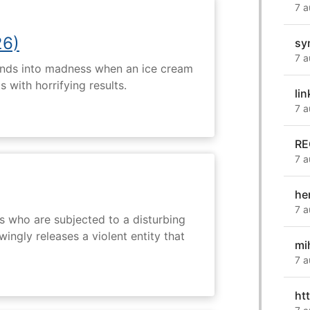
7 a
26)
sy
7 a
ends into madness when an ice cream
 with horrifying results.
li
7 a
RE
7 a
he
7 a
s who are subjected to a disturbing
ingly releases a violent entity that
mi
7 a
ht