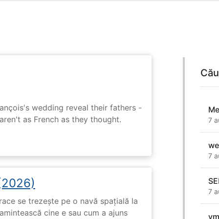
Cău
ançois's wedding reveal their fathers -
Me
 aren't as French as they thought.
7 a
we
7 a
 (2026)
SE
7 a
race se trezește pe o navă spațială la
i amintească cine e sau cum a ajuns
ym