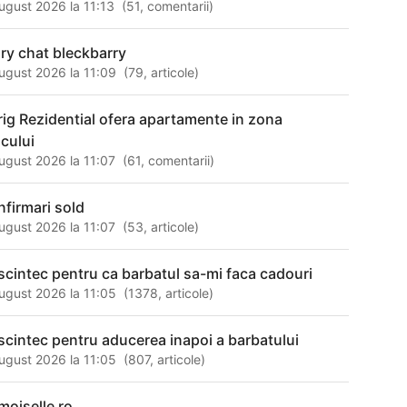
ugust 2026 la 11:13
(
51
,
comentarii
)
ry chat bleckbarry
ugust 2026 la 11:09
(
79
,
articole
)
rig Rezidential ofera apartamente in zona
ncului
ugust 2026 la 11:07
(
61
,
comentarii
)
nfirmari sold
ugust 2026 la 11:07
(
53
,
articole
)
scintec pentru ca barbatul sa-mi faca cadouri
ugust 2026 la 11:05
(
1378
,
articole
)
scintec pentru aducerea inapoi a barbatului
ugust 2026 la 11:05
(
807
,
articole
)
moiselle ro