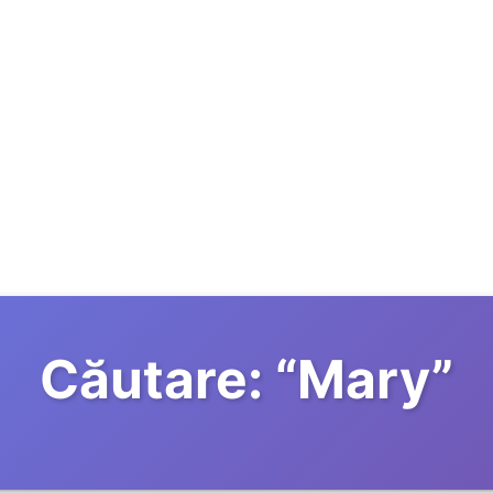
Căutare:
“
Mary
”