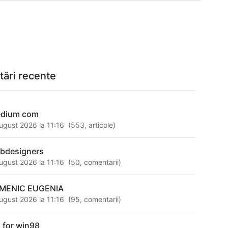
tări recente
dium com
ugust 2026 la 11:16
(
553
,
articole
)
bdesigners
ugust 2026 la 11:16
(
50
,
comentarii
)
MENIC EUGENIA
ugust 2026 la 11:16
(
95
,
comentarii
)
 for win98