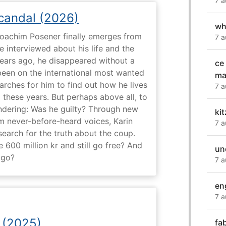
7 a
Scandal (2026)
wh
 Joachim Posener finally emerges from
7 a
e interviewed about his life and the
years ago, he disappeared without a
ce
 been on the international most wanted
ma
earches for him to find out how he lives
7 a
 these years. But perhaps above all, to
dering: Was he guilty? Through new
ki
m never-before-heard voices, Karin
7 a
search for the truth about the coup.
 600 million kr and still go free? And
un
 go?
7 a
en
7 a
 (2025)
fa