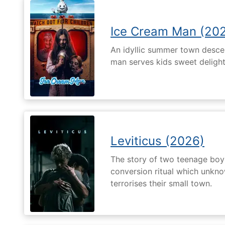
Ice Cream Man (20
An idyllic summer town desc
man serves kids sweet delights
Leviticus (2026)
The story of two teenage boy
conversion ritual which unknow
terrorises their small town.