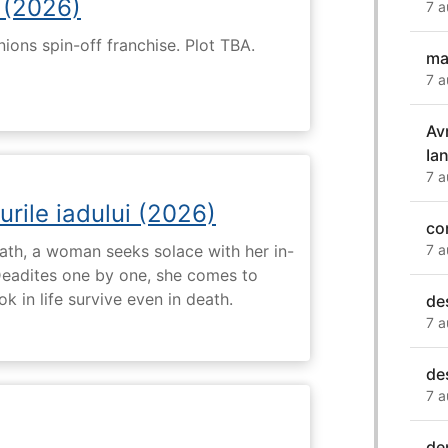
 (2026)
7 a
nions spin-off franchise. Plot TBA.
ma
7 a
Av
Ia
7 a
urile iadului (2026)
co
ath, a woman seeks solace with her in-
7 a
Deadites one by one, she comes to
k in life survive even in death.
de
7 a
de
7 a
de