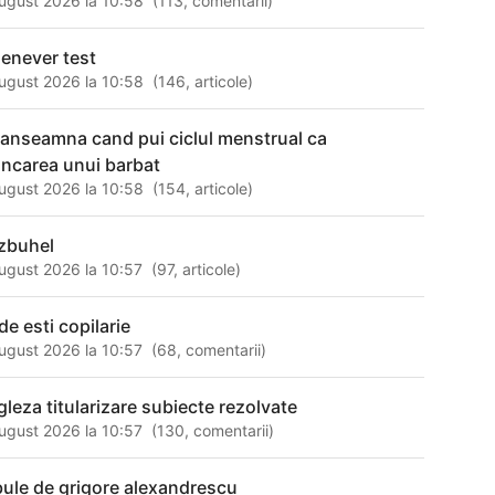
ugust 2026 la 10:58
(
113
,
comentarii
)
enever test
ugust 2026 la 10:58
(
146
,
articole
)
 anseamna cand pui ciclul menstrual ca
ncarea unui barbat
ugust 2026 la 10:58
(
154
,
articole
)
tzbuhel
ugust 2026 la 10:57
(
97
,
articole
)
de esti copilarie
ugust 2026 la 10:57
(
68
,
comentarii
)
gleza titularizare subiecte rezolvate
ugust 2026 la 10:57
(
130
,
comentarii
)
bule de grigore alexandrescu