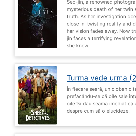
Seo-jin, a renowned photograp
mysterious death of her twin 
truth. As her investigation d
close in, twisting reality and 
her vision fades away. Now t
jin faces a terrifying revelati
she knew.
Turma vede urma (
În fiecare seară, un cioban ci
prefăcându-se că oile sale înț
oile își dau seama imediat că a
despre cum să o elucideze.