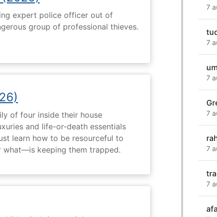
7 a
ng expert police officer out of
ngerous group of professional thieves.
tud
7 a
um
7 a
26)
Gr
7 a
ly of four inside their house
uxuries and life-or-death essentials
ra
ust learn how to be resourceful to
7 a
 what—is keeping them trapped.
tra
7 a
af