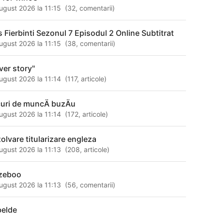
ugust 2026 la 11:15
(
32
,
comentarii
)
s Fierbinti Sezonul 7 Episodul 2 Online Subtitrat
ugust 2026 la 11:15
(
38
,
comentarii
)
iver story"
ugust 2026 la 11:14
(
117
,
articole
)
curi de muncÄ buzÄu
ugust 2026 la 11:14
(
172
,
articole
)
zolvare titularizare engleza
ugust 2026 la 11:13
(
208
,
articole
)
zeboo
ugust 2026 la 11:13
(
56
,
comentarii
)
belde