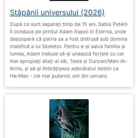
Stăpânii universului (2026)
După ce sunt separați timp de 15 ani, Sabia Puterii
îl conduce pe prințul Adam înapoi în Eternia, unde
descoperă că patria sa a fost distrusă sub domnia
malefică a lui Skeletor. Pentru a-și salva familia și
lumea, Adam trebuie să-și unească forțele cu cei
mai apropiați aliați ai săi, Teela și Duncan/Man-At-
Arms, și să-și îmbrățișeze adevăratul destin ca
He-Man - cel mai puternic om din univers.