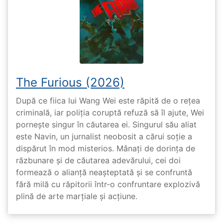
The Furious (2026)
După ce fiica lui Wang Wei este răpită de o rețea
criminală, iar poliția coruptă refuză să îl ajute, Wei
pornește singur în căutarea ei. Singurul său aliat
este Navin, un jurnalist neobosit a cărui soție a
dispărut în mod misterios. Mânați de dorința de
răzbunare și de căutarea adevărului, cei doi
formează o alianță neașteptată și se confruntă
fără milă cu răpitorii într-o confruntare explozivă
plină de arte marțiale și acțiune.