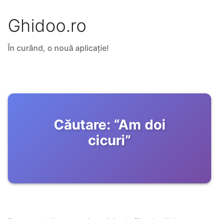
Ghidoo.ro
În curând, o nouă aplicație!
Căutare:
“
Am doi
cicuri
”