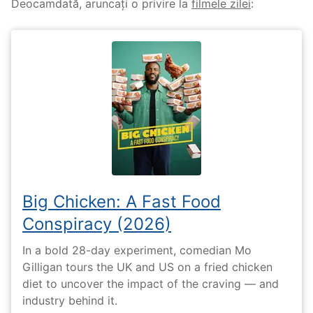
Deocamdată, aruncați o privire la
filmele zilei
:
Big Chicken: A Fast Food
Conspiracy (2026)
In a bold 28-day experiment, comedian Mo
Gilligan tours the UK and US on a fried chicken
diet to uncover the impact of the craving — and
industry behind it.