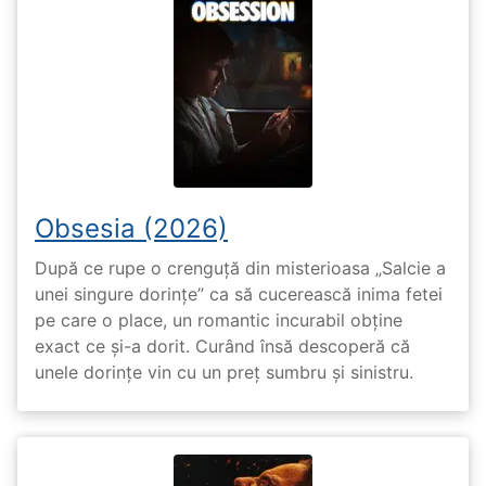
Obsesia (2026)
După ce rupe o crenguță din misterioasa „Salcie a
unei singure dorințe” ca să cucerească inima fetei
pe care o place, un romantic incurabil obține
exact ce și-a dorit. Curând însă descoperă că
unele dorințe vin cu un preț sumbru și sinistru.