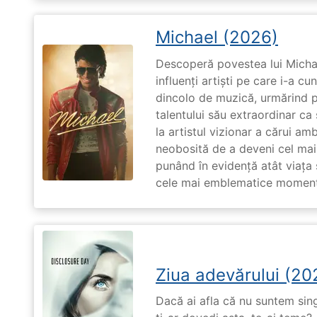
Michael (2026)
Descoperă povestea lui Michae
influenți artiști pe care i-a c
dincolo de muzică, urmărind p
talentului său extraordinar ca 
la artistul vizionar a cărui am
neobosită de a deveni cel mai
punând în evidență atât viața s
cele mai emblematice momente 
Ziua adevărului (20
Dacă ai afla că nu suntem singu