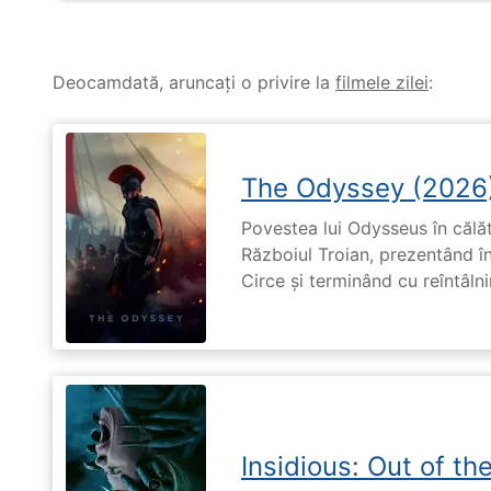
Deocamdată, aruncați o privire la
filmele zilei
:
The Odyssey (2026
Povestea lui Odysseus în călă
Războiul Troian, prezentând în
Circe și terminând cu reîntâln
Insidious: Out of th