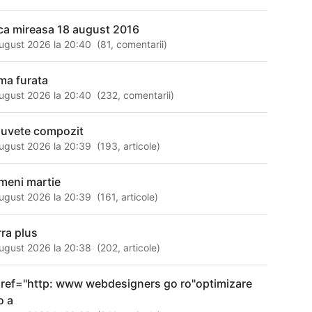
ca mireasa 18 august 2016
ugust 2026 la 20:40
(
81
,
comentarii
)
ima furata
ugust 2026 la 20:40
(
232
,
comentarii
)
iuvete compozit
ugust 2026 la 20:39
(
193
,
articole
)
meni martie
ugust 2026 la 20:39
(
161
,
articole
)
rra plus
ugust 2026 la 20:38
(
202
,
articole
)
href="http: www webdesigners go ro"optimizare
o a