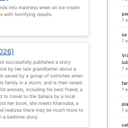
ends into madness when an ice cream
pa
 with horrifying results.
7 a
sa
7 a
2026)
Vr
nd successfully published a story
iu
7 a
old by her late grandfather about a
 is saved by a group of ostriches when
 family in a storm, and is then raised
fa
ld animals, including his best friend, a
7 a
d to travel to the Sahara by a local
ut her book, she meets Kharouba, a
pl
nd realizes there may be much more to
7 a
n a bedtime story.
ca