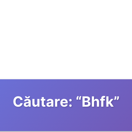
Căutare:
“
Bhfk
”