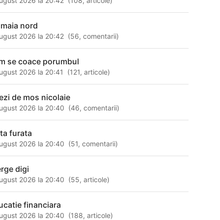
ugust 2026 la 20:42
(
108
,
articole
)
maia nord
ugust 2026 la 20:42
(
56
,
comentarii
)
m se coace porumbul
ugust 2026 la 20:41
(
121
,
articole
)
ezi de mos nicolaie
ugust 2026 la 20:40
(
46
,
comentarii
)
ata furata
ugust 2026 la 20:40
(
51
,
comentarii
)
erge digi
ugust 2026 la 20:40
(
55
,
articole
)
ucatie financiara
ugust 2026 la 20:40
(
188
,
articole
)