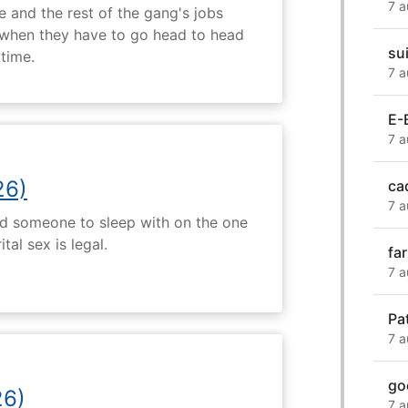
7 a
 and the rest of the gang's jobs
when they have to go head to head
su
ytime.
7 a
E-
7 a
26)
ca
7 a
nd someone to sleep with on the one
tal sex is legal.
fa
7 a
Pa
7 a
go
26)
7 a