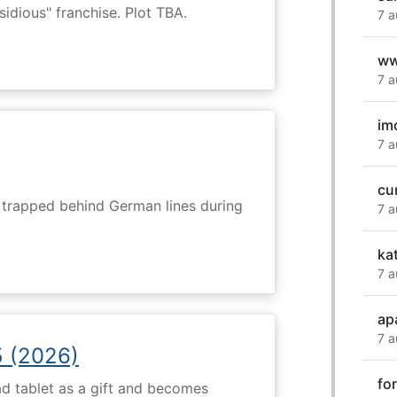
nsidious" franchise. Plot TBA.
7 a
ww
7 a
im
7 a
cu
s trapped behind German lines during
7 a
ka
7 a
ap
7 a
5 (2026)
for
d tablet as a gift and becomes