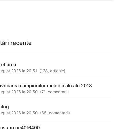
tări recente
trebarea
ugust 2026 la 20:51
(
128
,
articole
)
ovocarea campionilor melodia alo alo 2013
ugust 2026 la 20:50
(
71
,
comentarii
)
nlog
ugust 2026 la 20:50
(
65
,
comentarii
)
msung ue40f6400