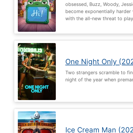
obsessed, Buzz, Woody, Jessie
become exponentially harder 
with the all-new threat to pla
One Night Only (20
Two strangers scramble to fi
night of the year when premari
Ice Cream Man (20