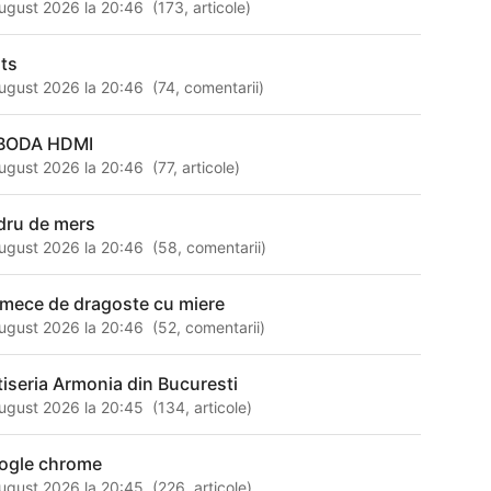
ugust 2026 la 20:46
(
173
,
articole
)
its
ugust 2026 la 20:46
(
74
,
comentarii
)
BODA HDMI
ugust 2026 la 20:46
(
77
,
articole
)
dru de mers
ugust 2026 la 20:46
(
58
,
comentarii
)
rmece de dragoste cu miere
ugust 2026 la 20:46
(
52
,
comentarii
)
tiseria Armonia din Bucuresti
ugust 2026 la 20:45
(
134
,
articole
)
ogle chrome
ugust 2026 la 20:45
(
226
,
articole
)