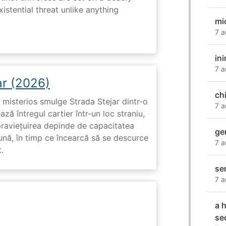
istential threat unlike anything
mi
7 a
in
7 a
ar (2026)
ch
misterios smulge Strada Stejar dintr-o
7 a
ză întregul cartier într-un loc straniu,
praviețuirea depinde de capacitatea
ge
nă, în timp ce încearcă să se descurce
7 a
.
se
7 a
a 
se