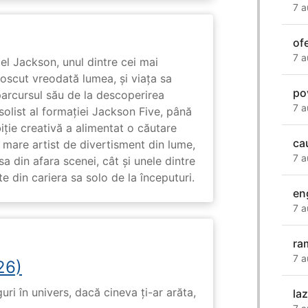
7 a
of
7 a
l Jackson, unul dintre cei mai
unoscut vreodată lumea, și viața sa
po
arcursul său de la descoperirea
7 a
solist al formației Jackson Five, până
biție creativă a alimentat o căutare
ca
 mare artist de divertisment din lume,
7 a
a din afara scenei, cât și unele dintre
din cariera sa solo de la începuturi.
en
7 a
ra
7 a
26)
ri în univers, dacă cineva ți-ar arăta,
la