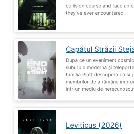
collision course and face an ex
they've ever encountered.
Capătul Străzii Stej
După ce un eveniment cosmic 
suburbie modernă și teleportea
familia Platt descoperă că su
membrilor de a rămâne împreu
într-un mediu de nerecunoscut
Leviticus (2026)