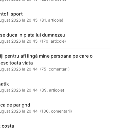
ntofi sport
ugust 2026 la 20:45
(
81
,
articole
)
 se duca in plata lui dumnezeu
ugust 2026 la 20:45
(
170
,
articole
)
ăji pentru afi lingă mine persoana pe care o
besc toata viata
ugust 2026 la 20:44
(
75
,
comentarii
)
natik
ugust 2026 la 20:44
(
39
,
articole
)
aca de par ghd
ugust 2026 la 20:44
(
100
,
comentarii
)
t costa