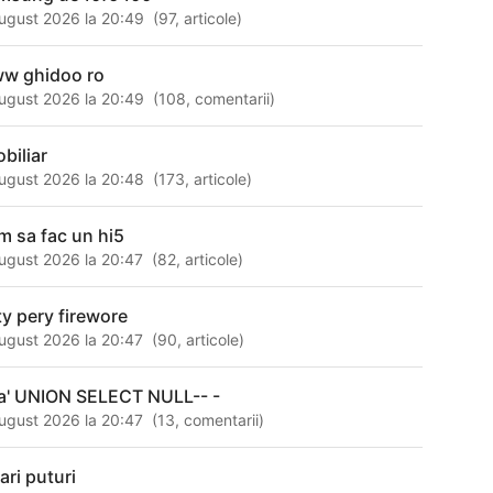
ugust 2026 la 20:49
(
97
,
articole
)
w ghidoo ro
ugust 2026 la 20:49
(
108
,
comentarii
)
obiliar
ugust 2026 la 20:48
(
173
,
articole
)
m sa fac un hi5
ugust 2026 la 20:47
(
82
,
articole
)
ty pery firewore
ugust 2026 la 20:47
(
90
,
articole
)
a' UNION SELECT NULL-- -
ugust 2026 la 20:47
(
13
,
comentarii
)
ari puturi