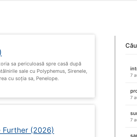
Cău
)
toria sa periculoasă spre casă după
in
tâlnirile sale cu Polyphemus, Sirenele,
7 a
irea cu soția sa, Penelope.
pr
7 a
su
7 a
e Further (2026)
sa