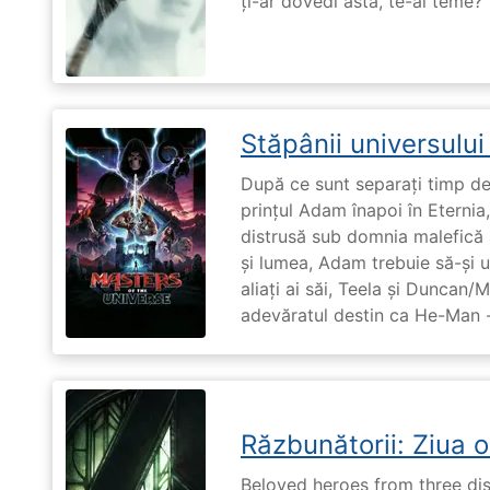
ți-ar dovedi asta, te-ai teme?
Stăpânii universulu
După ce sunt separați timp de 
prințul Adam înapoi în Eternia
distrusă sub domnia malefică a
și lumea, Adam trebuie să-și u
aliați ai săi, Teela și Duncan/
adevăratul destin ca He-Man -
Răzbunătorii: Ziua 
Beloved heroes from three dis