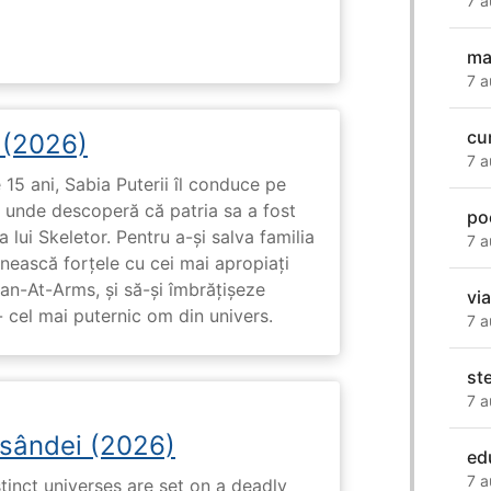
7 a
ma
7 a
cu
i (2026)
7 a
15 ani, Sabia Puterii îl conduce pe
, unde descoperă că patria sa a fost
po
 lui Skeletor. Pentru a-și salva familia
7 a
nească forțele cu cei mai apropiați
Man-At-Arms, și să-și îmbrățișeze
vi
 cel mai puternic om din univers.
7 a
st
7 a
osândei (2026)
ed
7 a
tinct universes are set on a deadly