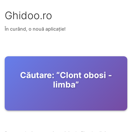
Ghidoo.ro
În curând, o nouă aplicație!
Căutare:
“
Clont obosi -
limba
”