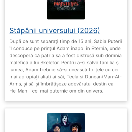
Stăpânii universului (2026)
După ce sunt separați timp de 15 ani, Sabia Puterii
îl conduce pe prințul Adam înapoi în Eternia, unde
descoperă că patria sa a fost distrusă sub domnia
malefică a lui Skeletor. Pentru a-și salva familia și
lumea, Adam trebuie să-și unească forțele cu cei
mai apropiați aliați ai săi, Teela și Duncan/Man-At-
Arms, și să-și îmbrățișeze adevăratul destin ca
He-Man - cel mai puternic om din univers.