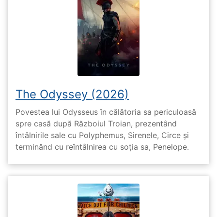
The Odyssey (2026)
Povestea lui Odysseus în călătoria sa periculoasă
spre casă după Războiul Troian, prezentând
întâlnirile sale cu Polyphemus, Sirenele, Circe și
terminând cu reîntâlnirea cu soția sa, Penelope.