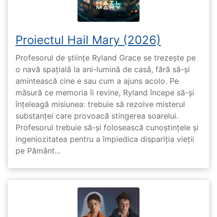
Proiectul Hail Mary (2026)
Profesorul de științe Ryland Grace se trezește pe
o navă spațială la ani-lumină de casă, fără să-și
amintească cine e sau cum a ajuns acolo. Pe
măsură ce memoria îi revine, Ryland începe să-și
înțeleagă misiunea: trebuie să rezolve misterul
substanței care provoacă stingerea soarelui.
Profesorul trebuie să-și folosească cunoștințele și
ingeniozitatea pentru a împiedica dispariția vieții
pe Pământ...