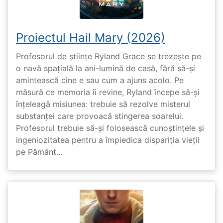
Proiectul Hail Mary (2026)
Profesorul de științe Ryland Grace se trezește pe
o navă spațială la ani-lumină de casă, fără să-și
amintească cine e sau cum a ajuns acolo. Pe
măsură ce memoria îi revine, Ryland începe să-și
înțeleagă misiunea: trebuie să rezolve misterul
substanței care provoacă stingerea soarelui.
Profesorul trebuie să-și folosească cunoștințele și
ingeniozitatea pentru a împiedica dispariția vieții
pe Pământ...