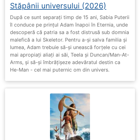
Stăpânii universului (2026)
După ce sunt separați timp de 15 ani, Sabia Puterii
îl conduce pe prințul Adam înapoi în Eternia, unde
descoperă că patria sa a fost distrusă sub domnia
malefică a lui Skeletor. Pentru a-și salva familia și
lumea, Adam trebuie să-și unească forțele cu cei
mai apropiați aliați ai săi, Teela și Duncan/Man-At-
Arms, și să-și îmbrățișeze adevăratul destin ca
He-Man - cel mai puternic om din univers.