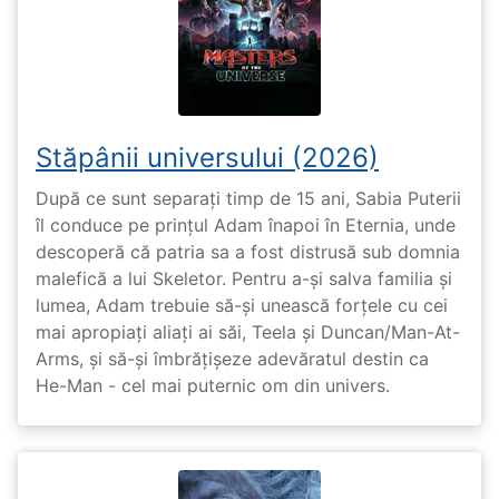
Stăpânii universului (2026)
După ce sunt separați timp de 15 ani, Sabia Puterii
îl conduce pe prințul Adam înapoi în Eternia, unde
descoperă că patria sa a fost distrusă sub domnia
malefică a lui Skeletor. Pentru a-și salva familia și
lumea, Adam trebuie să-și unească forțele cu cei
mai apropiați aliați ai săi, Teela și Duncan/Man-At-
Arms, și să-și îmbrățișeze adevăratul destin ca
He-Man - cel mai puternic om din univers.