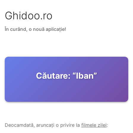
Ghidoo.ro
În curând, o nouă aplicație!
Căutare:
“
Iban
”
Deocamdată, aruncați o privire la
filmele zilei
: