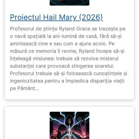
Proiectul Hail Mary (2026)
Profesorul de științe Ryland Grace se trezește pe
o navă spațială la ani-lumină de casă, fără să-și
amintească cine e sau cum a ajuns acolo. Pe
măsură ce memoria îi revine, Ryland începe să-și
înțeleagă misiunea: trebuie să rezolve misterul
substanței care provoacă stingerea soarelui.
Profesorul trebuie să-și folosească cunoștințele și
ingeniozitatea pentru a împiedica dispariția vieții
pe Pământ...