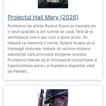
Proiectul Hail Mary (2026)
Profesorul de științe Ryland Grace se trezește pe
o navă spațială la ani-lumină de casă, fără să-și
amintească cine e sau cum a ajuns acolo. Pe
măsură ce memoria îi revine, Ryland începe să-și
înțeleagă misiunea: trebuie să rezolve misterul
substanței care provoacă stingerea soarelui.
Profesorul trebuie să-și folosească cunoștințele și
ingeniozitatea pentru a împiedica dispariția vieții
pe Pământ...