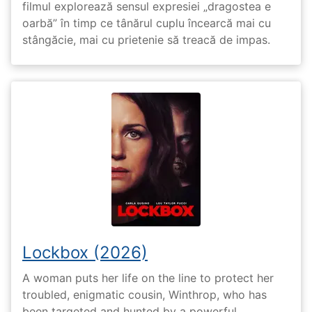
filmul explorează sensul expresiei „dragostea e
oarbă” în timp ce tânărul cuplu încearcă mai cu
stângăcie, mai cu prietenie să treacă de impas.
Lockbox (2026)
A woman puts her life on the line to protect her
troubled, enigmatic cousin, Winthrop, who has
been targeted and hunted by a powerful