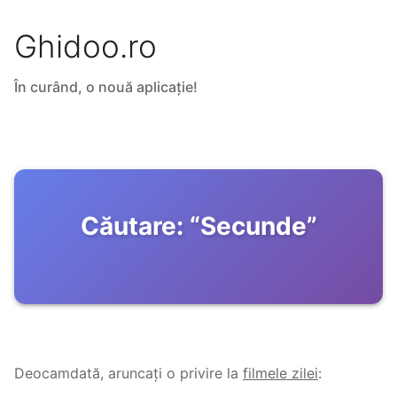
Ghidoo.ro
În curând, o nouă aplicație!
Căutare:
“
Secunde
”
Deocamdată, aruncați o privire la
filmele zilei
: