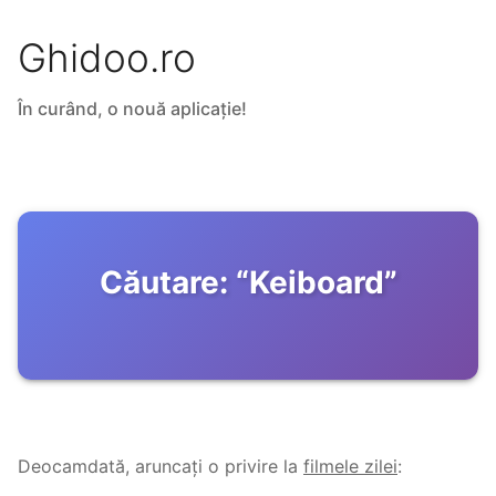
Ghidoo.ro
În curând, o nouă aplicație!
Căutare:
“
Keiboard
”
Deocamdată, aruncați o privire la
filmele zilei
: