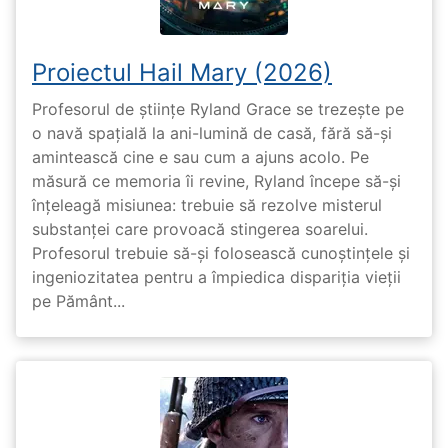
Proiectul Hail Mary (2026)
Profesorul de științe Ryland Grace se trezește pe
o navă spațială la ani-lumină de casă, fără să-și
amintească cine e sau cum a ajuns acolo. Pe
măsură ce memoria îi revine, Ryland începe să-și
înțeleagă misiunea: trebuie să rezolve misterul
substanței care provoacă stingerea soarelui.
Profesorul trebuie să-și folosească cunoștințele și
ingeniozitatea pentru a împiedica dispariția vieții
pe Pământ...