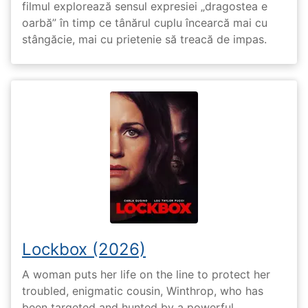
filmul explorează sensul expresiei „dragostea e
oarbă” în timp ce tânărul cuplu încearcă mai cu
stângăcie, mai cu prietenie să treacă de impas.
Lockbox (2026)
A woman puts her life on the line to protect her
troubled, enigmatic cousin, Winthrop, who has
been targeted and hunted by a powerful