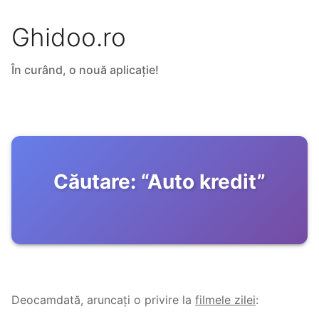
Ghidoo.ro
În curând, o nouă aplicație!
Căutare:
“
Auto kredit
”
Deocamdată, aruncați o privire la
filmele zilei
: