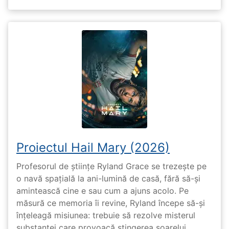
Proiectul Hail Mary (2026)
Profesorul de științe Ryland Grace se trezește pe
o navă spațială la ani-lumină de casă, fără să-și
amintească cine e sau cum a ajuns acolo. Pe
măsură ce memoria îi revine, Ryland începe să-și
înțeleagă misiunea: trebuie să rezolve misterul
substanței care provoacă stingerea soarelui.