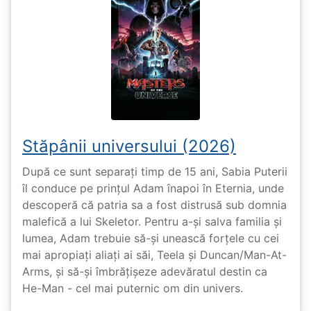
Stăpânii universului (2026)
După ce sunt separați timp de 15 ani, Sabia Puterii
îl conduce pe prințul Adam înapoi în Eternia, unde
descoperă că patria sa a fost distrusă sub domnia
malefică a lui Skeletor. Pentru a-și salva familia și
lumea, Adam trebuie să-și unească forțele cu cei
mai apropiați aliați ai săi, Teela și Duncan/Man-At-
Arms, și să-și îmbrățișeze adevăratul destin ca
He-Man - cel mai puternic om din univers.